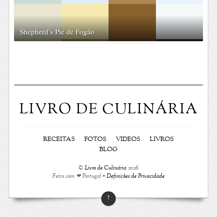
Shepherd’s Pie de Fogão
LIVRO DE CULINÁRIA
RECEITAS
FOTOS
VIDEOS
LIVROS
BLOG
©
Livro de Culinária
2026
Feito com ❤ Portugal •
Definições de Privacidade
↑