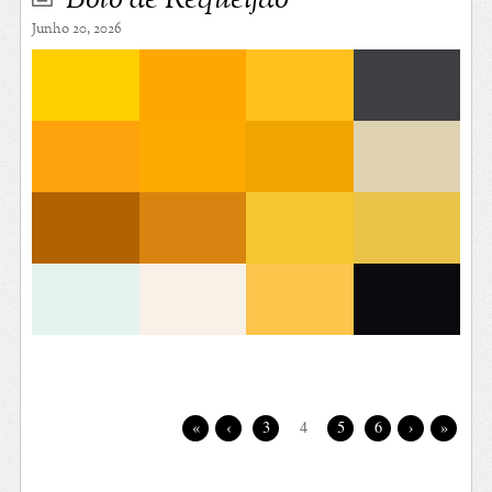
Bolo de Requeijão
Junho 20, 2026
«
‹
3
4
5
6
›
»