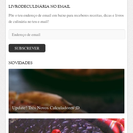
LIVRODECULINÁRIA NO EMAIL
Põe o teu endereço de email em baixo para receberes receitas, dicas e livros
de culinária no teu e-mail!
Endereço
de
email
SUBSCREVER
NOVIDADES
Update! Três Novos Calculadores ;D