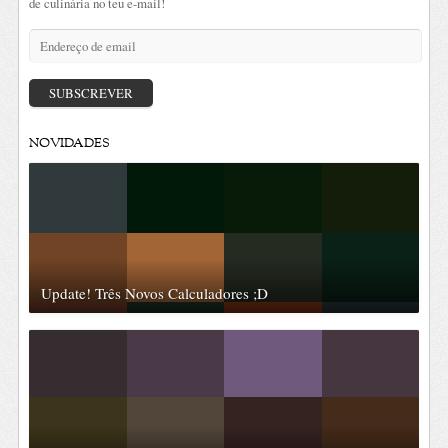
de culinária no teu e-mail!
Endereço
de
email
SUBSCREVER
NOVIDADES
Update! Três Novos Calculadores ;D