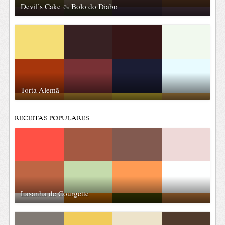
Devil’s Cake ♨ Bolo do Diabo
Torta Alemã
RECEITAS POPULARES
Lasanha de Courgette