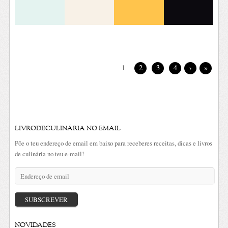
1
2
3
4
›
»
LIVRODECULINÁRIA NO EMAIL
Põe o teu endereço de email em baixo para receberes receitas, dicas e livros
de culinária no teu e-mail!
Endereço
de
email
SUBSCREVER
NOVIDADES