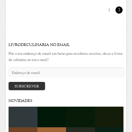
1
2
LIVRODECULINÁRIA NO EMAIL
Põe o teu endereço de email em baixo para receberes receitas, dicas e livros
de culinária no teu e-mail!
Endereço
de
email
SUBSCREVER
NOVIDADES