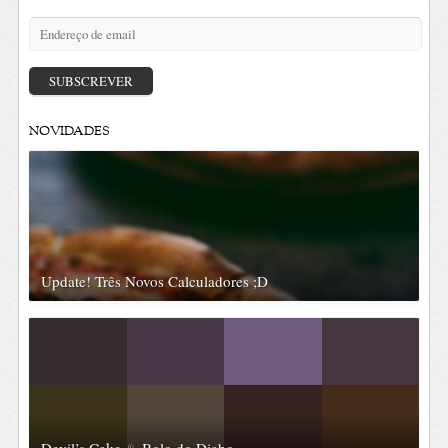
Endereço
de
email
SUBSCREVER
NOVIDADES
Update! Três Novos Calculadores ;D
Devil’s Cake ♨ Bolo do Diabo