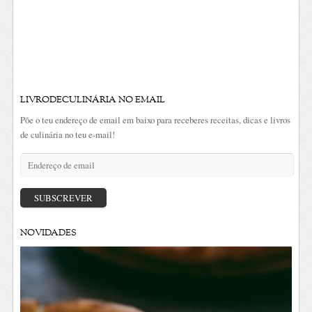
LIVRODECULINÁRIA NO EMAIL
Põe o teu endereço de email em baixo para receberes receitas, dicas e livros
de culinária no teu e-mail!
Endereço
de
email
SUBSCREVER
NOVIDADES