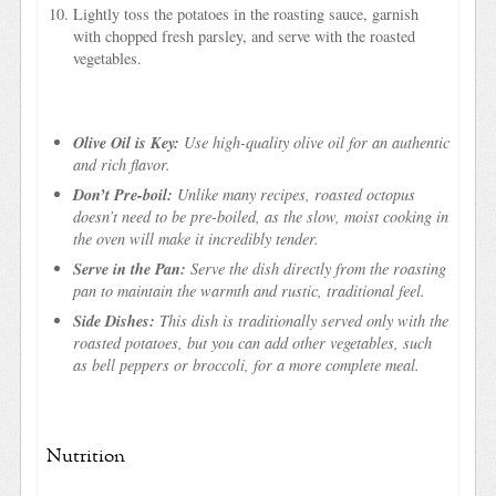
Lightly toss the potatoes in the roasting sauce, garnish
with chopped fresh parsley, and serve with the roasted
vegetables.
Olive Oil is Key:
Use high-quality olive oil for an authentic
and rich flavor.
Don’t Pre-boil:
Unlike many recipes, roasted octopus
doesn’t need to be pre-boiled, as the slow, moist cooking in
the oven will make it incredibly tender.
Serve in the Pan:
Serve the dish directly from the roasting
pan to maintain the warmth and rustic, traditional feel.
Side Dishes:
This dish is traditionally served only with the
roasted potatoes, but you can add other vegetables, such
as bell peppers or broccoli, for a more complete meal.
Nutrition