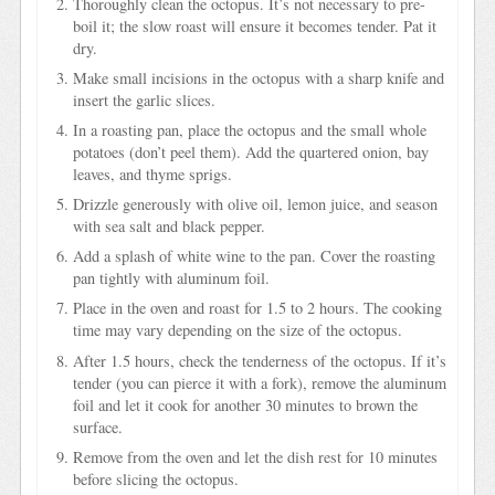
Thoroughly clean the octopus. It’s not necessary to pre-
boil it; the slow roast will ensure it becomes tender. Pat it
dry.
Make small incisions in the octopus with a sharp knife and
insert the garlic slices.
In a roasting pan, place the octopus and the small whole
potatoes (don’t peel them). Add the quartered onion, bay
leaves, and thyme sprigs.
Drizzle generously with olive oil, lemon juice, and season
with sea salt and black pepper.
Add a splash of white wine to the pan. Cover the roasting
pan tightly with aluminum foil.
Place in the oven and roast for 1.5 to 2 hours. The cooking
time may vary depending on the size of the octopus.
After 1.5 hours, check the tenderness of the octopus. If it’s
tender (you can pierce it with a fork), remove the aluminum
foil and let it cook for another 30 minutes to brown the
surface.
Remove from the oven and let the dish rest for 10 minutes
before slicing the octopus.