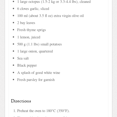
1 large octopus (1.5-2 kg or 3.3-4.4 lbs), cleaned
6 cloves garlic, sliced
100 ml (about 3.5 fl oz) extra virgin olive oil
2 bay leaves
Fresh thyme sprigs
1 lemon, juiced
500 g (1.1 lbs) small potatoes
1 large onion, quartered
Sea salt
Black pepper
A splash of good white wine
Fresh parsley for garnish
Directions
Preheat the oven to 180°C (350°F).