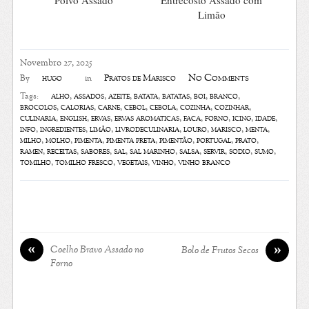
Polvo Assado
Entrecosto Assado com
Limão
Novembro 27, 2025
No Comments
hugo
Pratos de Marisco
By
in
alho
,
assados
,
azeite
,
batata
,
batatas
,
boi
,
branco
,
Tags:
brócolos
,
calorias
,
carne
,
cebol
,
cebola
,
cozinha
,
cozinhar
,
culinária
,
english
,
ervas
,
ervas aromáticas
,
faca
,
forno
,
icing
,
idade
,
info
,
ingredientes
,
limão
,
livrodeculinaria
,
louro
,
marisco
,
menta
,
milho
,
molho
,
pimenta
,
pimenta preta
,
pimentão
,
portugal
,
prato
,
ramen
,
receitas
,
sabores
,
sal
,
sal marinho
,
salsa
,
servir
,
sódio
,
sumo
,
tomilho
,
tomilho fresco
,
vegetais
,
vinho
,
vinho branco
«
»
Coelho Bravo Assado no
Bolo de Frutos Secos
Forno