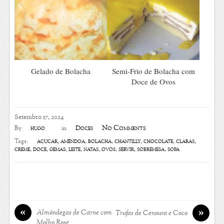
Gelado de Bolacha
Semi-Frio de Bolacha com
Doce de Ovos
Setembro 17, 2024
No Comments
hugo
Doces
By
in
açúcar
,
amêndoa
,
bolacha
,
chantilly
,
chocolate
,
claras
,
Tags:
creme
,
doce
,
gemas
,
leite
,
natas
,
ovos
,
servir
,
sobremesa
,
sopa
«
»
Almôndegas de Carne com
Trufas de Cenoura e Coco
Molho Rosé