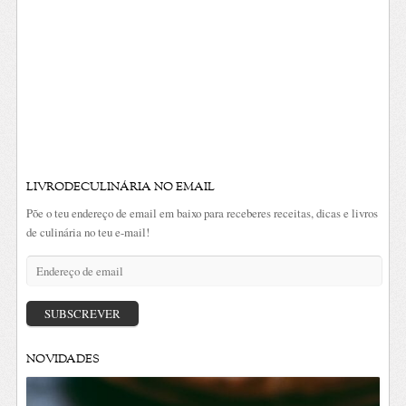
LIVRODECULINÁRIA NO EMAIL
Põe o teu endereço de email em baixo para receberes receitas, dicas e livros
de culinária no teu e-mail!
Endereço
de
email
SUBSCREVER
NOVIDADES