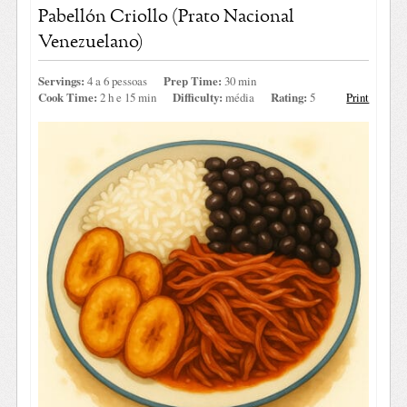
Pabellón Criollo (Prato Nacional
Venezuelano)
Servings:
4 a 6 pessoas
Prep Time:
30 min
Cook Time:
2 h e 15 min
Difficulty:
média
Rating:
5
Print