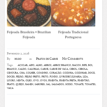
Feijoada Brasileira • Brazilian
Feijoada Tradicional
Feijoada
Portuguesa
Fevereiro 2, 2026
No Comments
hugo
Pratos de Carne
By
in
açúcar
,
aipo
,
alho
,
arroz
,
arroz branco
,
bacon
,
bife
,
boi
,
Tags:
branco
,
caldo
,
calorias
,
carne
,
carne de vaca
,
cebol
,
cebola
,
cenoura
,
chá
,
colher
,
cominho
,
coração
,
cozinha
,
cozinhar
,
doce
,
doces
,
feijão
,
feijão preto
,
frito
,
fundo
,
livrodeculinaria
,
liza
,
louro
,
menta
,
óleo
,
ovo
,
ovos
,
pimenta
,
pimenta preta
,
pimentão
,
prato
,
queijo
,
ramen
,
sabores
,
sal
,
salgados
,
sódio
,
tomate
,
tomates
,
vaca