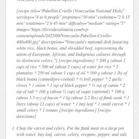
[recipe title="Pabellón Criollo (Venezuelan National Dish)"
servings="4 to 6 people" preptime="30 min" cooktime="2 h 15
min" totaltime="2 h 45 min" difficulty="medium" rating="5"
image="https://livrodeculinaria.com/wp-
content/uploads/2025/09/Venezuela-Pabellon-Criollo-
400x400.jpg" description="Venezuela's national dish featuring
white rice, black beans, and shredded beef, representing the
union of European, African, and Indigenous cultures through
its distinctive colors."] [recipe-ingredients] * 200 g (about 1
cup) of rice * 500 ml (about 2 cups) of water for rice * 2
plantains * 250 ml (about 1 cup) of oil * 500 g (about 1 lb) of
black beans (canned/pre-cooked) * ½ bell pepper * 2 garlic
cloves * 1 onion * 1 tsp of black pepper * ½ tsp of cumin * 2
tsp of salt * 100 g (about ½ cup) of sugar (optional) * 100 g
(about 3.5 oz) of bacon * 1 kg (about 2.2 lbs) of flank steak * 3
liters (about 12 cups) of water * 1 bay leaf * 1 small carrot * 1
small celery * 1 tomato [/recipe-ingredients] [recipe-
directions]
Chop the carrot and celery. Put the flank meat in a large pot
with water, bay leaf, carrot, celery, oregano, pepper, and salt.