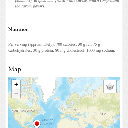
plantains),
arepas
, and grated white cheese, which complement
the savory flavors.
Nutrition
Per serving (approximately): 700 calories; 30 g fat; 75 g
carbohydrates; 30 g protein; 80 mg cholesterol; 1000 mg sodium.
Map