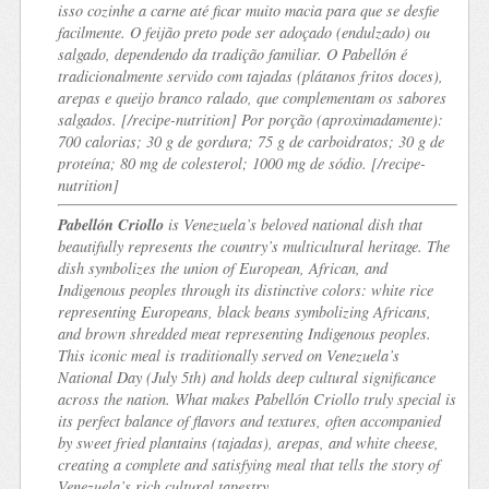
isso cozinhe a carne até ficar muito macia para que se desfie
facilmente. O feijão preto pode ser adoçado (endulzado) ou
salgado, dependendo da tradição familiar. O Pabellón é
tradicionalmente servido com
tajadas
(plátanos fritos doces),
arepas
e queijo branco ralado, que complementam os sabores
salgados. [/recipe-nutrition] Por porção (aproximadamente):
700 calorias; 30 g de gordura; 75 g de carboidratos; 30 g de
proteína; 80 mg de colesterol; 1000 mg de sódio. [/recipe-
nutrition]
Pabellón Criollo
is Venezuela’s beloved national dish that
beautifully represents the country’s multicultural heritage. The
dish symbolizes the union of European, African, and
Indigenous peoples through its distinctive colors: white rice
representing Europeans, black beans symbolizing Africans,
and brown shredded meat representing Indigenous peoples.
This iconic meal is traditionally served on Venezuela’s
National Day (July 5th) and holds deep cultural significance
across the nation. What makes Pabellón Criollo truly special is
its perfect balance of flavors and textures, often accompanied
by sweet fried plantains (tajadas), arepas, and white cheese,
creating a complete and satisfying meal that tells the story of
Venezuela’s rich cultural tapestry.