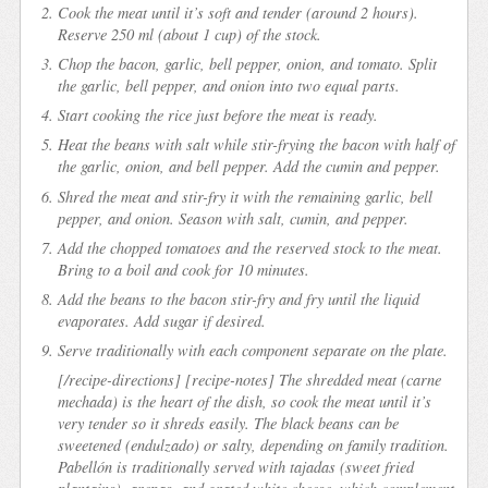
Cook the meat until it’s soft and tender (around 2 hours).
Reserve 250 ml (about 1 cup) of the stock.
Chop the bacon, garlic, bell pepper, onion, and tomato. Split
the garlic, bell pepper, and onion into two equal parts.
Start cooking the rice just before the meat is ready.
Heat the beans with salt while stir-frying the bacon with half of
the garlic, onion, and bell pepper. Add the cumin and pepper.
Shred the meat and stir-fry it with the remaining garlic, bell
pepper, and onion. Season with salt, cumin, and pepper.
Add the chopped tomatoes and the reserved stock to the meat.
Bring to a boil and cook for 10 minutes.
Add the beans to the bacon stir-fry and fry until the liquid
evaporates. Add sugar if desired.
Serve traditionally with each component separate on the plate.
[/recipe-directions] [recipe-notes] The shredded meat (carne
mechada) is the heart of the dish, so cook the meat until it’s
very tender so it shreds easily. The black beans can be
sweetened (endulzado) or salty, depending on family tradition.
Pabellón is traditionally served with
tajadas
(sweet fried