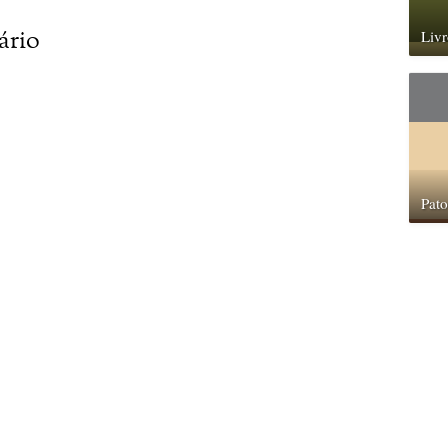
ário
Livr
Pat