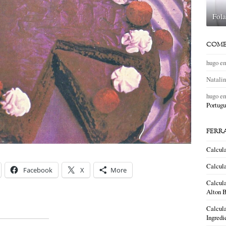
Fola
COME
hugo
e
Natali
hugo
e
Portugu
FERR
Calcul
Calcula
Facebook
X
More
Calcula
Alton B
Calcula
Ingredi