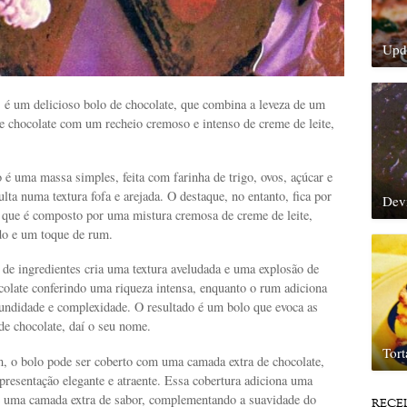
Upda
 é um delicioso bolo de chocolate, que combina a leveza de um
 e chocolate com um recheio cremoso e intenso de creme de leite,
 é uma massa simples, feita com farinha de trigo, ovos, açúcar e
ulta numa textura fofa e arejada. O destaque, no entanto, fica por
Dev
, que é composto por uma mistura cremosa de creme de leite,
ido e um toque de rum.
de ingredientes cria uma textura aveludada e uma explosão de
colate conferindo uma riqueza intensa, enquanto o rum adiciona
undidade e complexidade. O resultado é um bolo que evoca as
 de chocolate, daí o seu nome.
Tor
 o bolo pode ser coberto com uma camada extra de chocolate,
presentação elegante e atraente. Essa cobertura adiciona uma
 e uma camada extra de sabor, complementando a suavidade do
RECE