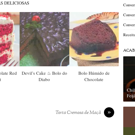
S DELICIOSAS
Convers
Convers
Convers
Receit
ACAB
olate Red
Devil’s Cake ♨ Bolo do
Bolo Húmido de
t
Diabo
Chocolate
Chil
Feij
»
Torta Cremosa de Maçã