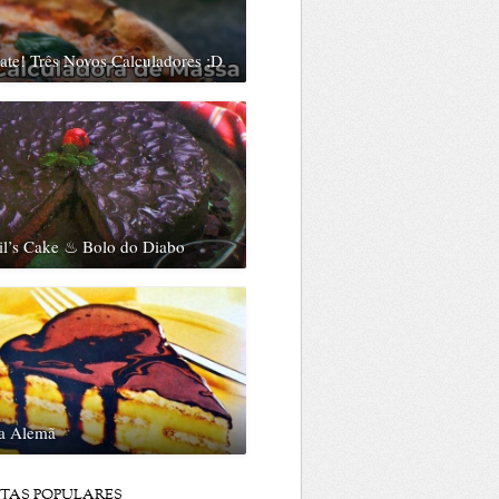
te! Três Novos Calculadores ;D
il’s Cake ♨ Bolo do Diabo
ta Alemã
ITAS POPULARES