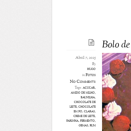
Bolo de
Abril 7, 2025
By
hugo
Fotos
in
No Comments
açúcar
,
Tags:
amido de milho
,
baunilha
,
chocolate de
leite
,
chocolate
em pó
,
claras
,
creme de leite
,
farinha
,
fermento
,
gemas
,
rum