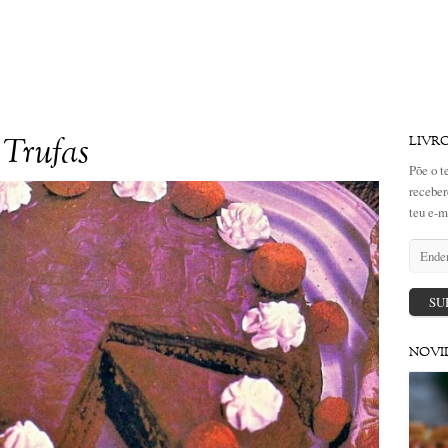
 Trufas
LIVR
Põe o t
receber
teu e-m
Endere
de
email
SU
NOVI