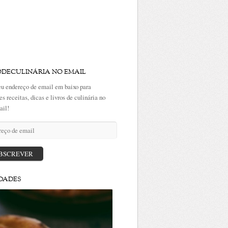
ODECULINÁRIA NO EMAIL
eu endereço de email em baixo para
es receitas, dicas e livros de culinária no
ail!
ço
BSCREVER
DADES