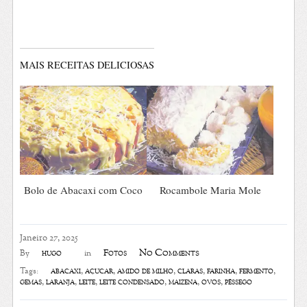
MAIS RECEITAS DELICIOSAS
Bolo de Abacaxi com Coco
Rocambole Maria Mole
Janeiro 27, 2025
No Comments
hugo
Fotos
By
in
abacaxi
,
açúcar
,
amido de milho
,
claras
,
farinha
,
fermento
,
Tags:
gemas
,
laranja
,
leite
,
leite condensado
,
maizena
,
ovos
,
pêssego