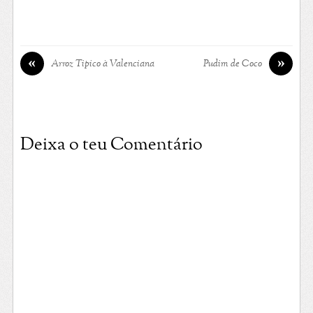
«
»
Arroz Tipico à Valenciana
Pudim de Coco
Deixa o teu Comentário