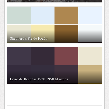
Shepherd’s Pie de Fogão
Livro de Receitas 1930 1950 Maizena