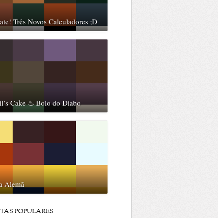
te! Três Novos Calculadores ;D
il’s Cake ♨ Bolo do Diabo
ta Alemã
ITAS POPULARES