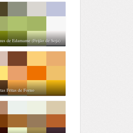
us de Edamame (Feijão de Soja)
tas Fritas de Forno