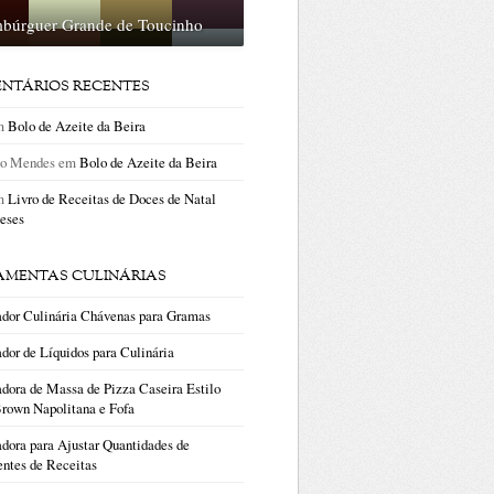
búrguer Grande de Toucinho
NTÁRIOS RECENTES
m
Bolo de Azeite da Beira
no Mendes
em
Bolo de Azeite da Beira
m
Livro de Receitas de Doces de Natal
eses
AMENTAS CULINÁRIAS
ador Culinária Chávenas para Gramas
dor de Líquidos para Culinária
dora de Massa de Pizza Caseira Estilo
rown Napolitana e Fofa
dora para Ajustar Quantidades de
entes de Receitas