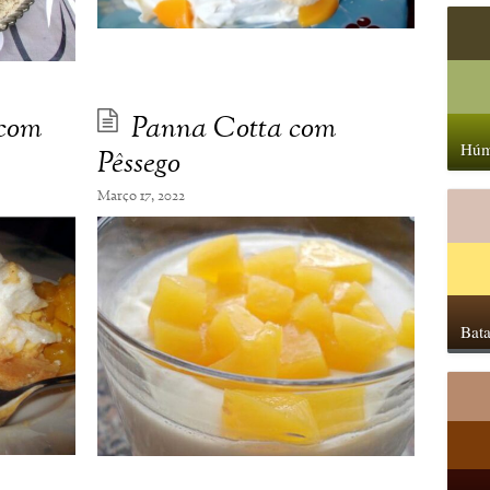
 com
Panna Cotta com
Húm
Pêssego
Março 17, 2022
Bata