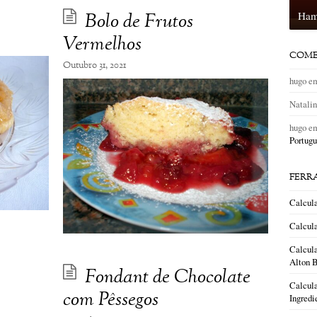
Bolo de Frutos
Ham
Vermelhos
COME
Outubro 31, 2021
hugo
e
Natali
hugo
e
Portugu
FERR
Calcul
Calcula
Calcula
Alton B
Fondant de Chocolate
Calcula
com Pêssegos
Ingredi