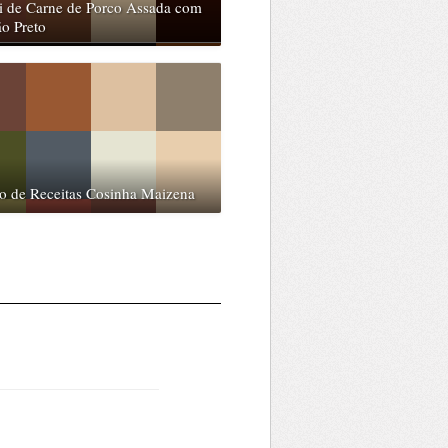
i de Carne de Porco Assada com
ão Preto
o de Receitas Cosinha Maizena