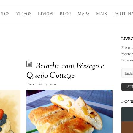
OTOS
VÍDEOS
LIVROS
BLOG
MAPA
MAIS
PARTILH
LIVR
Põe o t
receber
teu e-m
Brioche com Pêssego e
Endere
Queijo Cottage
de
email
Dezembro 14, 2025
SU
NOVI