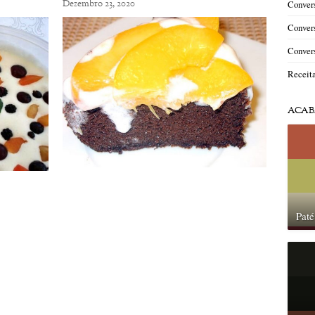
Dezembro 23, 2020
Convers
Convers
Convers
Receit
ACAB
Paté