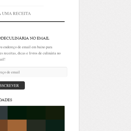
A UMA RECEITA
ODECULINÁRIA NO EMAIL
eu endereço de email em baixo para
es receitas, dicas e livros de culinária no
ail!
ço
BSCREVER
DADES