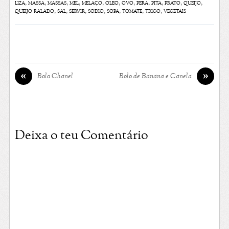
liza
,
massa
,
massas
,
mel
,
melaço
,
óleo
,
ovo
,
pera
,
pita
,
prato
,
queijo
,
queijo ralado
,
sal
,
servir
,
sódio
,
sopa
,
tomate
,
trigo
,
vegetais
«
»
Bolo Chanel
Bolo de Banana e Canela
Deixa o teu Comentário