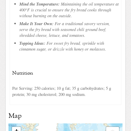
Mind the Temperature:
Maintaining the oil temperature at
400°F is crucial to ensure the fry bread cooks through
without burning on the outside.
Make It Your Own:
For a traditional savory version,
serve the fry bread with seasoned chili ground beef,
shredded cheese, lettuce, and tomatoes.
Topping Ideas:
For sweet fry bread, sprinkle with
cinnamon sugar, or drizzle with honey or molasses.
Nutrition
Per Serving: 250 calories; 10 g fat; 35 g carbohydrates; 5 g
protein; 30 mg cholesterol; 200 mg sodium.
Map