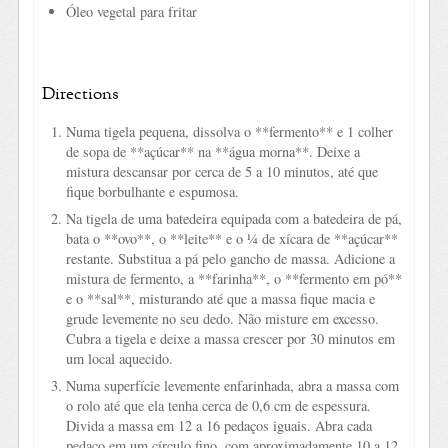
Óleo vegetal para fritar
Directions
Numa tigela pequena, dissolva o **fermento** e 1 colher
de sopa de **açúcar** na **água morna**. Deixe a
mistura descansar por cerca de 5 a 10 minutos, até que
fique borbulhante e espumosa.
Na tigela de uma batedeira equipada com a batedeira de pá,
bata o **ovo**, o **leite** e o ¼ de xícara de **açúcar**
restante. Substitua a pá pelo gancho de massa. Adicione a
mistura de fermento, a **farinha**, o **fermento em pó**
e o **sal**, misturando até que a massa fique macia e
grude levemente no seu dedo. Não misture em excesso.
Cubra a tigela e deixe a massa crescer por 30 minutos em
um local aquecido.
Numa superfície levemente enfarinhada, abra a massa com
o rolo até que ela tenha cerca de 0,6 cm de espessura.
Divida a massa em 12 a 16 pedaços iguais. Abra cada
pedaço em um círculo fino, com aproximadamente 10 a 12