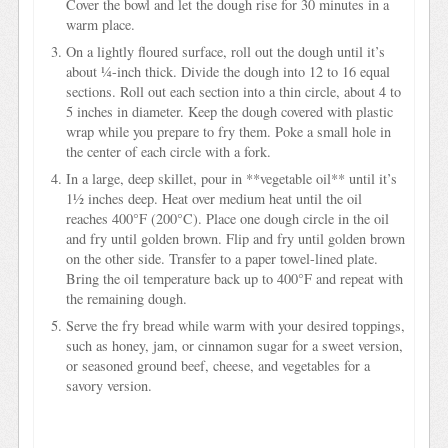
Cover the bowl and let the dough rise for 30 minutes in a
warm place.
On a lightly floured surface, roll out the dough until it’s
about ¼-inch thick. Divide the dough into 12 to 16 equal
sections. Roll out each section into a thin circle, about 4 to
5 inches in diameter. Keep the dough covered with plastic
wrap while you prepare to fry them. Poke a small hole in
the center of each circle with a fork.
In a large, deep skillet, pour in **vegetable oil** until it’s
1½ inches deep. Heat over medium heat until the oil
reaches 400°F (200°C). Place one dough circle in the oil
and fry until golden brown. Flip and fry until golden brown
on the other side. Transfer to a paper towel-lined plate.
Bring the oil temperature back up to 400°F and repeat with
the remaining dough.
Serve the fry bread while warm with your desired toppings,
such as honey, jam, or cinnamon sugar for a sweet version,
or seasoned ground beef, cheese, and vegetables for a
savory version.