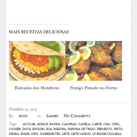
MAIS RECEITAS DELICIOSAS
Baleadas das Honduras
Frango Panado no Forno
Outubro 23, 2025
No Comments
hugo
Sandes
By
in
açúcar
,
alface
,
banha
,
calorias
,
canela
,
carne
,
chá
,
chili
,
Tags:
colher
,
doce
,
english
,
eua
,
farinha
,
farinha de trigo
,
fermento
,
frito
,
geleia
,
idade
,
info
,
ingredientes
,
leite
,
leite morno
,
livrodeculinaria
,