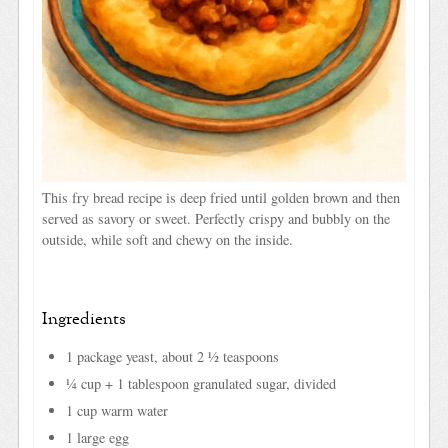
This fry bread recipe is deep fried until golden brown and then
served as savory or sweet. Perfectly crispy and bubbly on the
outside, while soft and chewy on the inside.
Ingredients
1 package yeast, about 2 ½ teaspoons
¼ cup + 1 tablespoon granulated sugar, divided
1 cup warm water
1 large egg