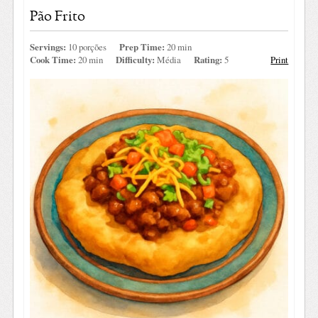
Pão Frito
Servings:
10 porções
Prep Time:
20 min
Cook Time:
20 min
Difficulty:
Média
Rating:
5
Print