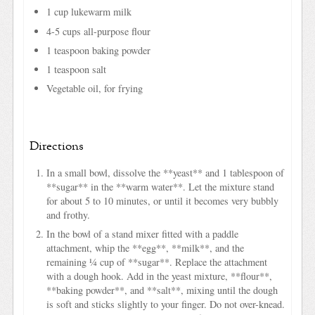
1 cup lukewarm milk
4-5 cups all-purpose flour
1 teaspoon baking powder
1 teaspoon salt
Vegetable oil, for frying
Directions
In a small bowl, dissolve the **yeast** and 1 tablespoon of
**sugar** in the **warm water**. Let the mixture stand
for about 5 to 10 minutes, or until it becomes very bubbly
and frothy.
In the bowl of a stand mixer fitted with a paddle
attachment, whip the **egg**, **milk**, and the
remaining ¼ cup of **sugar**. Replace the attachment
with a dough hook. Add in the yeast mixture, **flour**,
**baking powder**, and **salt**, mixing until the dough
is soft and sticks slightly to your finger. Do not over-knead.