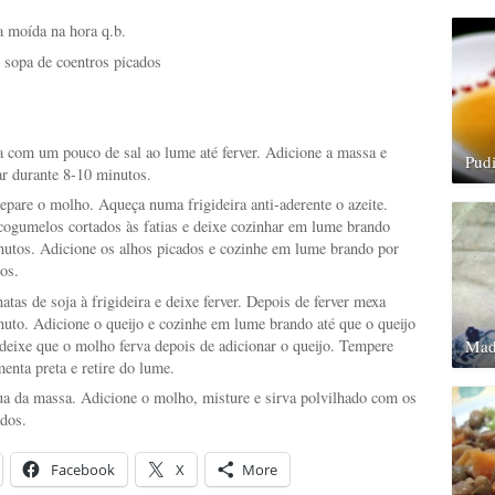
a moída na hora q.b.
e sopa de coentros picados
 com um pouco de sal ao lume até ferver. Adicione a massa e
Pud
ar durante 8-10 minutos.
epare o molho. Aqueça numa frigideira anti-aderente o azeite.
cogumelos cortados às fatias e deixe cozinhar em lume brando
nutos. Adicione os alhos picados e cozinhe em lume brando por
os.
atas de soja à frigideira e deixe ferver. Depois de ferver mexa
nuto. Adicione o queijo e cozinhe em lume brando até que o queijo
 deixe que o molho ferva depois de adicionar o queijo. Tempere
Mad
enta preta e retire do lume.
ua da massa. Adicione o molho, misture e sirva polvilhado com os
ados.
Facebook
X
More