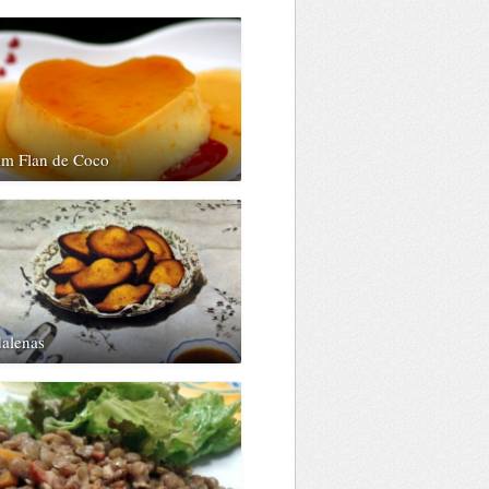
im Flan de Coco
alenas