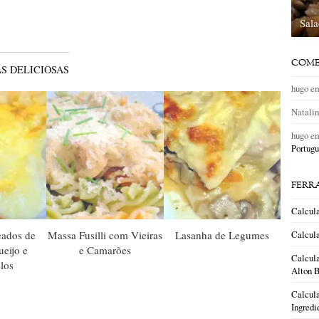
Sal
COME
S DELICIOSAS
hugo
e
Natali
hugo
e
Portugu
FERR
Calcul
eados de
Massa Fusilli com Vieiras
Lasanha de Legumes
Calcula
eijo e
e Camarões
Calcula
los
Alton B
Calcula
Ingredi