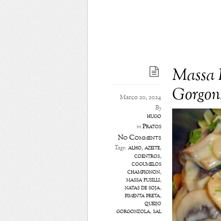
Massa F
Gorgon
Março 20, 2024
By
hugo
Pratos
in
No Comments
alho
,
azeite
,
Tags:
coentros
,
cogumelos
champignon
,
massa fusilli
,
natas de soja
,
pimenta preta
,
queijo
gorgonzola
,
sal