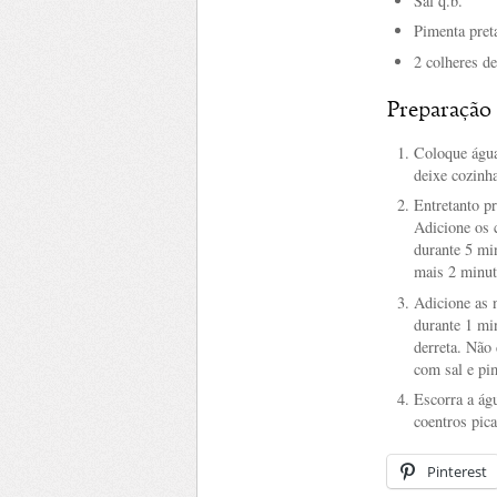
Sal q.b.
Pimenta pret
2 colheres d
Preparação
Coloque água
deixe cozinh
Entretanto pr
Adicione os 
durante 5 mi
mais 2 minut
Adicione as n
durante 1 mi
derreta. Não
com sal e pim
Escorra a ág
coentros pic
Pinterest