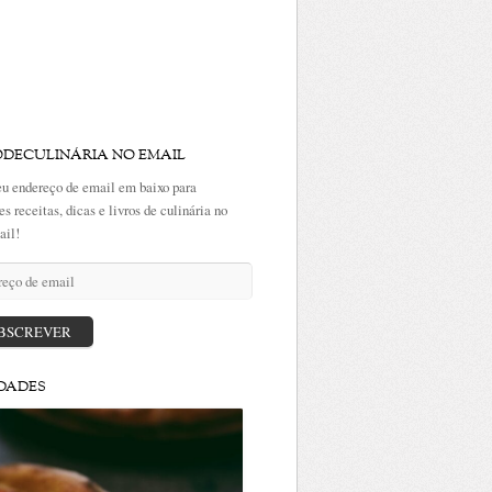
ODECULINÁRIA NO EMAIL
eu endereço de email em baixo para
es receitas, dicas e livros de culinária no
ail!
ço
BSCREVER
DADES