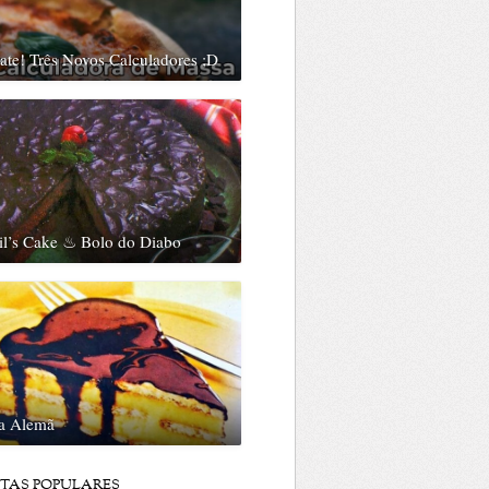
te! Três Novos Calculadores ;D
il’s Cake ♨ Bolo do Diabo
ta Alemã
ITAS POPULARES