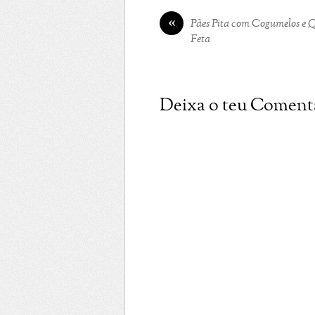
«
Pães Pita com Cogumelos e Q
Feta
Deixa o teu Coment