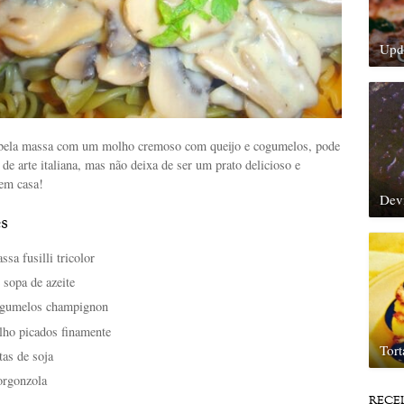
Upda
ela massa com um molho cremoso com queijo e cogumelos, pode
de arte italiana, mas não deixa de ser um prato delicioso e
 em casa!
Dev
s
ssa fusilli tricolor
 sopa de azeite
cogumelos champignon
alho picados finamente
Tor
tas de soja
orgonzola
RECE