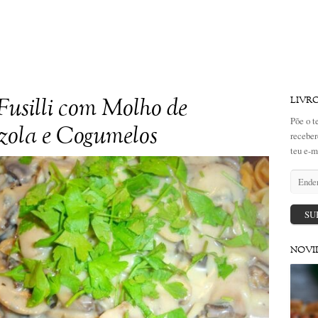
usilli com Molho de
LIVR
Põe o t
zola e Cogumelos
receber
teu e-m
Endere
de
email
SU
NOVI