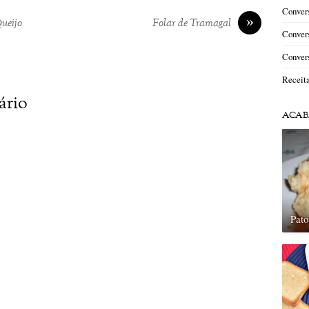
Convers
»
ueijo
Folar de Tramagal
Convers
Convers
Receit
ário
ACAB
Pat