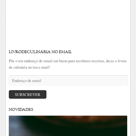
LIVRODECULINÁRIA NO EMAIL
Põe o teu endereço de email em baixo para receberes receitas, dicas e livros
de culinária no teu e-mail!
Endereço
de
email
SUBSCREVER
NOVIDADES