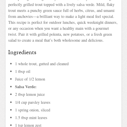
perfectly grilled trout topped with a lively salsa verde. Mild, flaky
trout meets a punchy green sauce full of herbs, citrus, and umami
from anchovies—a brilliant way to make a light meal feel special.
This recipe is perfect for outdoor lunches, quick weeknight dinners,
or any occasion when you want a healthy main with a gourmet
twist. Pair it with grilled polenta, new potatoes, or a fresh green
salad to create a meal that’s both wholesome and delicious.
Ingredients
1 whole trout, gutted and cleaned
1 tbsp oil
Juice of 1/2 lemon
Salsa Verde:
2 tbsp lemon juice
1/4 cup parsley leaves
1 spring onion, sliced
1.5 tbsp mint leaves
1 tsp lemon zest