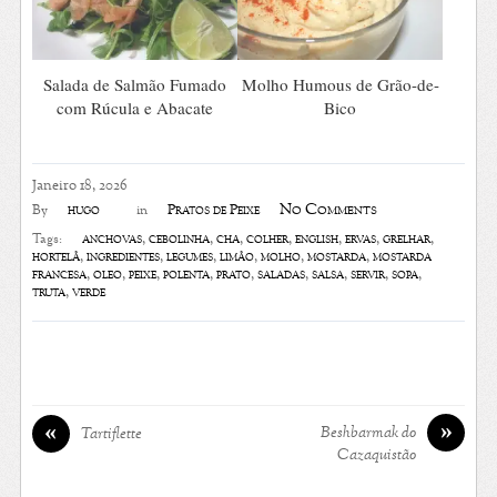
Salada de Salmão Fumado
Molho Humous de Grão-de-
com Rúcula e Abacate
Bico
Janeiro 18, 2026
No Comments
hugo
Pratos de Peixe
By
in
anchovas
,
cebolinha
,
chá
,
colher
,
english
,
ervas
,
grelhar
,
Tags:
hortelã
,
ingredientes
,
legumes
,
limão
,
molho
,
mostarda
,
mostarda
francesa
,
óleo
,
peixe
,
polenta
,
prato
,
saladas
,
salsa
,
servir
,
sopa
,
truta
,
verde
»
«
Beshbarmak do
Tartiflette
Cazaquistão