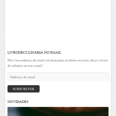
LIVRODECULINÁRIA NO EMAIL
Põe o teu endereço de email em baixo para receberes receitas, dicas e livros
de culinária no teu e-mail!
Endereço
de
email
SUBSCREVER
NOVIDADES