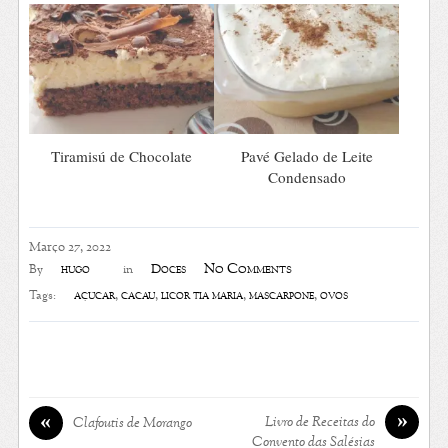
Tiramisú de Chocolate
Pavé Gelado de Leite
Condensado
Março 27, 2022
No Comments
hugo
Doces
By
in
açúcar
,
cacau
,
licor tia maria
,
mascarpone
,
ovos
Tags:
»
«
Livro de Receitas do
Clafoutis de Morango
Convento das Salésias