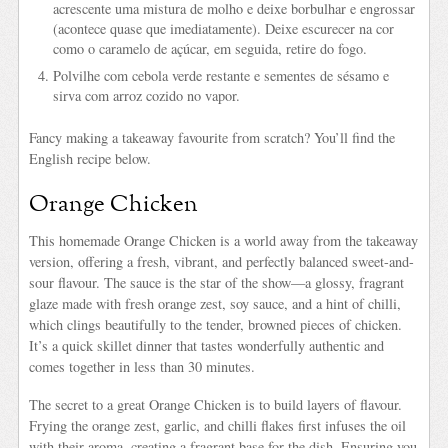
acrescente uma mistura de molho e deixe borbulhar e engrossar
(acontece quase que imediatamente). Deixe escurecer na cor
como o caramelo de açúcar, em seguida, retire do fogo.
Polvilhe com cebola verde restante e sementes de sésamo e
sirva com arroz cozido no vapor.
Fancy making a takeaway favourite from scratch? You’ll find the
English recipe below.
Orange Chicken
This homemade Orange Chicken is a world away from the takeaway
version, offering a fresh, vibrant, and perfectly balanced sweet-and-
sour flavour. The sauce is the star of the show—a glossy, fragrant
glaze made with fresh orange zest, soy sauce, and a hint of chilli,
which clings beautifully to the tender, browned pieces of chicken.
It’s a quick skillet dinner that tastes wonderfully authentic and
comes together in less than 30 minutes.
The secret to a great Orange Chicken is to build layers of flavour.
Frying the orange zest, garlic, and chilli flakes first infuses the oil
with their aroma, creating a fragrant base for the dish. Ensuring you