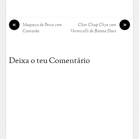
«
»
Moqueca de Peixe com
Char Chap Chye com
Camarão
Vermicelli de Batata Doce
Deixa o teu Comentário