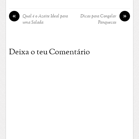
«
»
Qual é o Azeite Ideal para
Dicas para Congelar
uma Salada
Panquecas
Deixa o teu Comentário