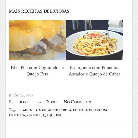
MAIS RECEITAS DELICIOSAS
Pães Pita com Cogumelos e
Esparguete com Pimentos
Queijo Feta
Assados e Queijo de Cabra
Junho 14, 2023
No Comments
hugo
Pratos
By
in
arroz basmati
,
azeite
,
cebola
,
cogumelos
,
ervas da
Tags:
provença
,
pimentos
,
queijo feta