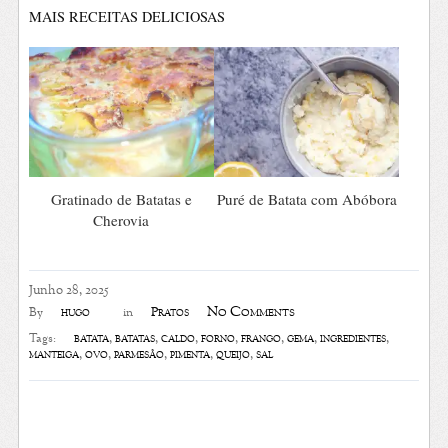
MAIS RECEITAS DELICIOSAS
Gratinado de Batatas e
Puré de Batata com Abóbora
Cherovia
Junho 28, 2025
No Comments
hugo
Pratos
By
in
batata
,
batatas
,
caldo
,
forno
,
frango
,
gema
,
ingredientes
,
Tags:
manteiga
,
ovo
,
parmesão
,
pimenta
,
queijo
,
sal