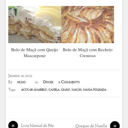
Bolo de Maçã com Queijo
Bolo de Maçã com Recheio
Mascarpone
Cremoso
Janeiro 21, 2022
2 Comments
hugo
Doces
By
in
açúcar amarelo
,
canela
,
limão
,
maçãs
,
massa folhada
Tags:
«
»
Livro Manual de Pão
Queques de Nutella