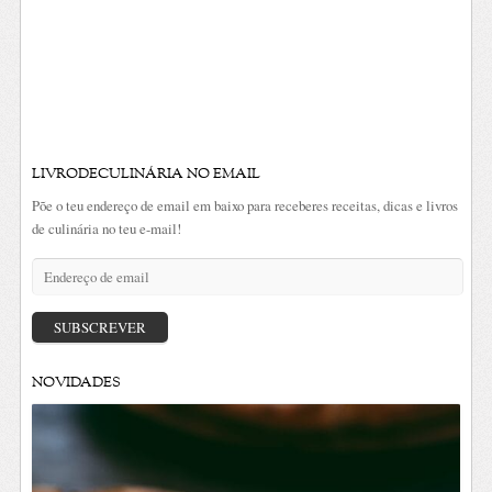
LIVRODECULINÁRIA NO EMAIL
Põe o teu endereço de email em baixo para receberes receitas, dicas e livros
de culinária no teu e-mail!
Endereço
de
email
SUBSCREVER
NOVIDADES