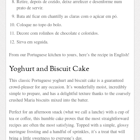
Retire, depois de cozido, deixe arrefecer e desenforme num
prato de servir.
Bata até ficar em chantilly as claras com o açúcar em pó.
Coloque no topo do bolo.
Decore com rolinhos de chocolate e coloridos.
Sirva em seguida.
From our Portuguese kitchen to yours, here’s the recipe in English!
Yoghurt and Biscuit Cake
This classic Portuguese yoghurt and biscuit cake is a guaranteed
crowd-pleaser for any occasion. It’s wonderfully moist, incredibly
simple to prepare, and has a delightful texture thanks to the coarsely
crushed Maria biscuits mixed into the batter.
Perfect for an afternoon snack (what we call a lanche) with a cup of
tea or coffee, this humble cake proves that the most straightforward
recipes are often the most satisfying. Topped with a simple, glossy
meringue frosting and a handful of sprinkles, it’s a treat that will
bring a little sweetness to everyone’s day.