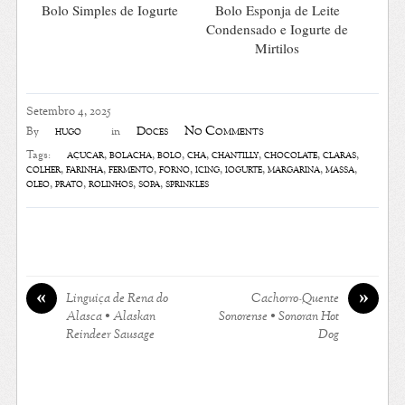
Bolo Simples de Iogurte
Bolo Esponja de Leite
Condensado e Iogurte de
Mirtilos
Setembro 4, 2025
No Comments
hugo
Doces
By
in
açúcar
,
bolacha
,
bolo
,
chá
,
chantilly
,
chocolate
,
claras
,
Tags:
colher
,
farinha
,
fermento
,
forno
,
icing
,
iogurte
,
margarina
,
massa
,
óleo
,
prato
,
rolinhos
,
sopa
,
sprinkles
«
»
Linguiça de Rena do
Cachorro-Quente
Alasca • Alaskan
Sonorense • Sonoran Hot
Reindeer Sausage
Dog