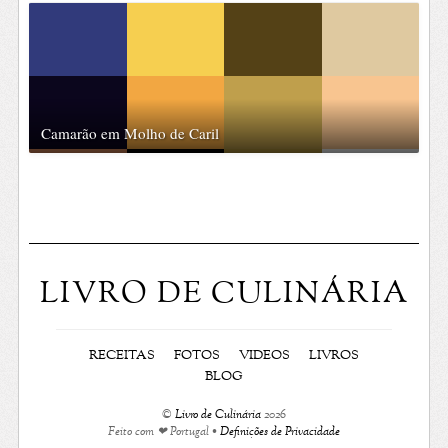
Camarão em Molho de Caril
LIVRO DE CULINÁRIA
RECEITAS
FOTOS
VIDEOS
LIVROS
BLOG
©
Livro de Culinária
2026
Feito com ❤ Portugal •
Definições de Privacidade