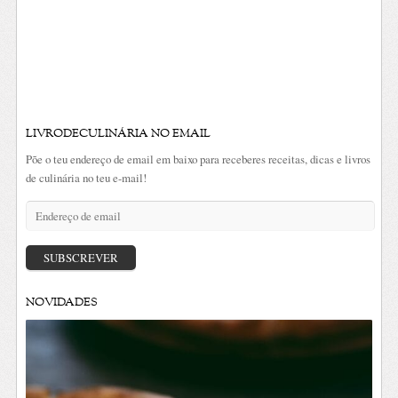
LIVRODECULINÁRIA NO EMAIL
Põe o teu endereço de email em baixo para receberes receitas, dicas e livros
de culinária no teu e-mail!
Endereço
de
email
SUBSCREVER
NOVIDADES