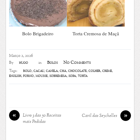
Bolo Brigadeiro
Torta Cremosa de Maçã
Março 2, 2026
No Comments
hugo
Bolos
By
in
bolo
,
cacau
,
canela
,
chá
,
chocolate
,
colher
,
creme
,
Tags:
english
,
forno
,
mousse
,
sobremesa
,
sopa
,
torta
«
»
Livro 3 das 50 Receitas
Caril das Seychelles
mais Pedidas