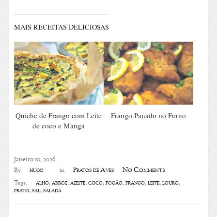
MAIS RECEITAS DELICIOSAS
Quiche de Frango com Leite
Frango Panado no Forno
de coco e Manga
Janeiro 10, 2026
No Comments
hugo
Pratos de Aves
By
in
alho
,
arroz
,
azeite
,
coco
,
fogão
,
frango
,
leite
,
louro
,
Tags:
prato
,
sal
,
salada