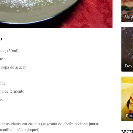
Upda
s
sso (±50ml)
te
Dev
e sopa de açúcar
inha
chá de fermento
b.
Tor
er as claras em castelo (sugestão do chefe: pode-se juntar
aunilha – não coloquei).
RECE