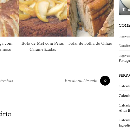
Tart
COME
hugo
e
çã com
Bolo de Mel com Pêras
Folar de Folha de Olhão
Natali
remoso
Caramelizadas
hugo
e
Portugu
FERR
»
irinhas
Bacalhau Nevado
Calcul
Calcula
Calcula
Alton B
ário
Calcula
Ingredi