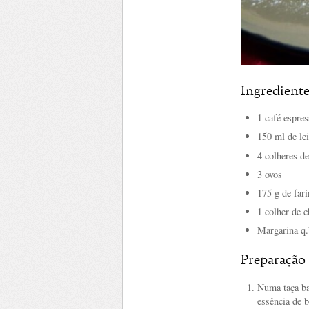
Ingrediente
1 café espre
150 ml de lei
4 colheres d
3 ovos
175 g de far
1 colher de 
Margarina q.
Preparação
Numa taça bat
essência de b