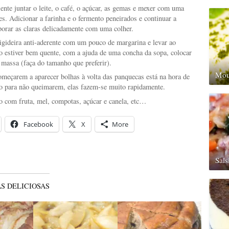
ente juntar o leite, o café, o açúcar, as gemas e mexer com uma
s. Adicionar a farinha e o fermento peneirados e continuar a
porar as claras delicadamente com uma colher.
igideira anti-aderente com um pouco de margarina e levar ao
 estiver bem quente, com a ajuda de uma concha da sopa, colocar
massa (faça do tamanho que preferir).
Mou
meçarem a aparecer bolhas à volta das panquecas está na hora de
ão para não queimarem, elas fazem-se muito rapidamente.
to com fruta, mel, compotas, açúcar e canela, etc…
Facebook
X
More
Sal
S DELICIOSAS