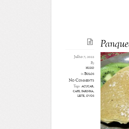
Panque
Julho 7, 2022
By
hugo
Bolos
in
No Comments
açúcar
,
Tags:
cafe
,
farinha
,
leite
,
ovos