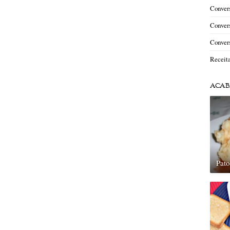
Convers
Convers
Convers
Receit
ACAB
Pat