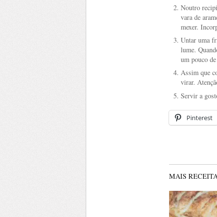
Noutro recipi
vara de arame
mexer. Incor
Untar uma fr
lume. Quando
um pouco de 
Assim que co
virar. Atenç
Servir a gos
Pinterest
MAIS RECEITA