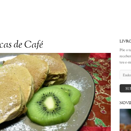
cas de Café
LIVR
Põe o t
receber
teu e-m
Endere
de
email
SU
NOVI