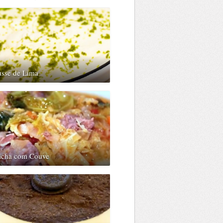
sse de Lima
sicha com Couve