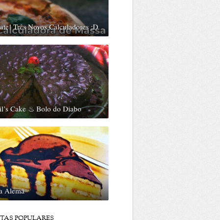
te! Três Novos Calculadores ;D
il’s Cake ♨ Bolo do Diabo
ta Alemã
ITAS POPULARES