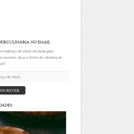
ODECULINÁRIA NO EMAIL
eu endereço de email em baixo para
es receitas, dicas e livros de culinária no
ail!
ço
BSCREVER
DADES