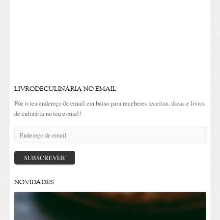
LIVRODECULINÁRIA NO EMAIL
Põe o teu endereço de email em baixo para receberes receitas, dicas e livros
de culinária no teu e-mail!
Endereço
de
email
SUBSCREVER
NOVIDADES