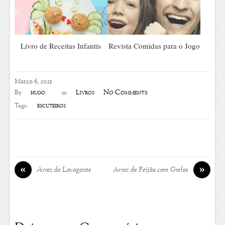
Livro de Receitas Infantis
Revista Comidas para o Jogo
Março 6, 2021
No Comments
hugo
Livros
By
in
escuteiros
Tags:
«
»
Arroz de Lavagante
Arroz de Feijão com Grelos