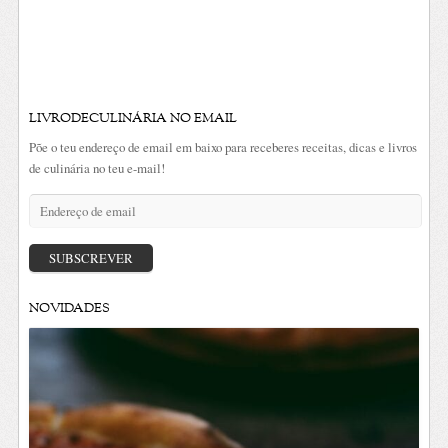
LIVRODECULINÁRIA NO EMAIL
Põe o teu endereço de email em baixo para receberes receitas, dicas e livros
de culinária no teu e-mail!
Endereço
de
email
SUBSCREVER
NOVIDADES