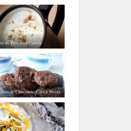
ido de Pêra com Canela
chas de Chocolate, Café e Nozes