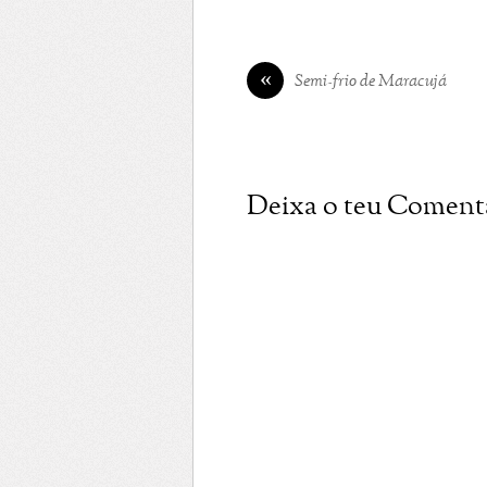
«
Semi-frio de Maracujá
Deixa o teu Coment