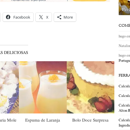
Pav
Facebook
X
More
COME
hugo
e
Natali
S DELICIOSAS
hugo
e
Portugu
FERR
Calcul
Calcula
Calcula
Alton B
ria Mole
Espuma de Laranja
Bolo Doce Surpresa
Calcula
Ingredi