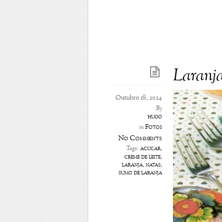
Laranj
Outubro 18, 2024
By
hugo
Fotos
in
No Comments
açúcar
,
Tags:
creme de leite
,
laranja
,
natas
,
sumo de laranja