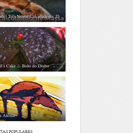
te! Três Novos Calculadores ;D
il’s Cake ♨ Bolo do Diabo
ta Alemã
ITAS POPULARES