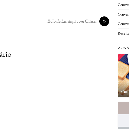
Convers
Convers
»
Bolo de Laranja com Casca
Convers
Receit
ACAB
ário
Cam