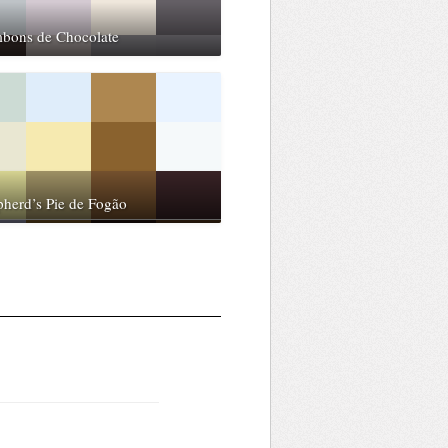
bons de Chocolate
herd’s Pie de Fogão