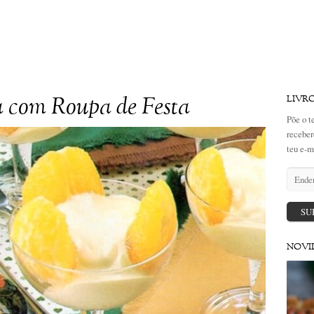
a com Roupa de Festa
LIVR
Põe o t
receber
teu e-m
Endere
de
email
SU
NOVI