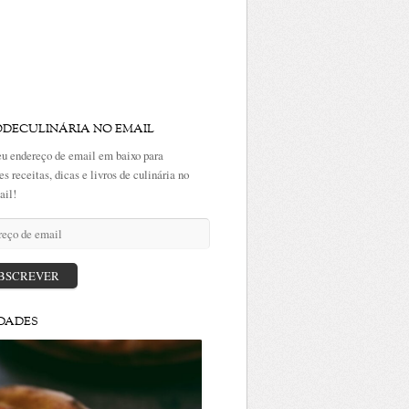
ODECULINÁRIA NO EMAIL
eu endereço de email em baixo para
es receitas, dicas e livros de culinária no
ail!
ço
BSCREVER
DADES