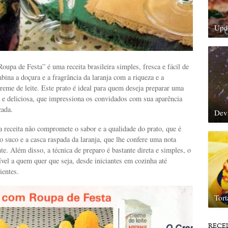
Upda
upa de Festa” é uma receita brasileira simples, fresca e fácil de
bina a doçura e a fragrância da laranja com a riqueza e a
eme de leite. Este prato é ideal para quem deseja preparar uma
 e deliciosa, que impressiona os convidados com sua aparência
cada.
Dev
a receita não compromete o sabor e a qualidade do prato, que é
 suco e a casca raspada da laranja, que lhe confere uma nota
ante. Além disso, a técnica de preparo é bastante direta e simples, o
ível a quem quer que seja, desde iniciantes em cozinha até
ientes.
Tor
RECE