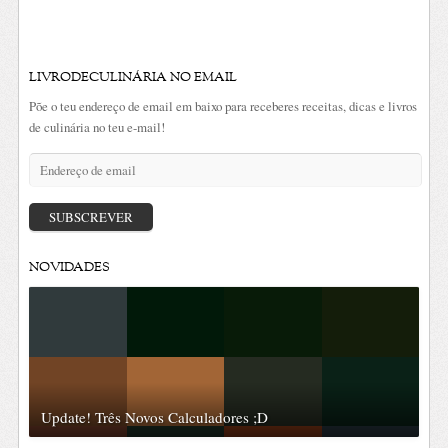
LIVRODECULINÁRIA NO EMAIL
Põe o teu endereço de email em baixo para receberes receitas, dicas e livros
de culinária no teu e-mail!
Endereço
de
email
SUBSCREVER
NOVIDADES
Update! Três Novos Calculadores ;D