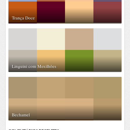
Trança Doce
Linguini com Mexilhões
Bechamel