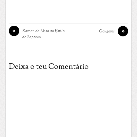
«
»
Ramen de Miso ao Estilo
Gougères
de Sapporo
Deixa o teu Comentário