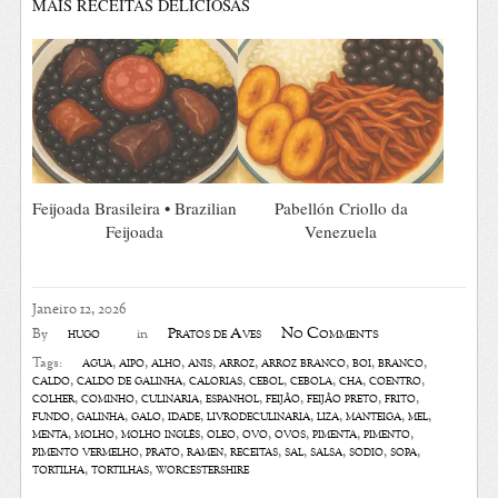
MAIS RECEITAS DELICIOSAS
Feijoada Brasileira • Brazilian
Pabellón Criollo da
Feijoada
Venezuela
Janeiro 12, 2026
No Comments
hugo
Pratos de Aves
By
in
agua
,
aipo
,
alho
,
anis
,
arroz
,
arroz branco
,
boi
,
branco
,
Tags:
caldo
,
caldo de galinha
,
calorias
,
cebol
,
cebola
,
chá
,
coentro
,
colher
,
cominho
,
culinária
,
espanhol
,
feijão
,
feijão preto
,
frito
,
fundo
,
galinha
,
galo
,
idade
,
livrodeculinaria
,
liza
,
manteiga
,
mel
,
menta
,
molho
,
molho inglês
,
óleo
,
ovo
,
ovos
,
pimenta
,
pimento
,
pimento vermelho
,
prato
,
ramen
,
receitas
,
sal
,
salsa
,
sódio
,
sopa
,
tortilha
,
tortilhas
,
worcestershire