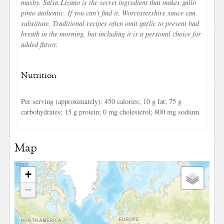
mushy. Salsa Lizano is the secret ingredient that makes gallo
pinto authentic. If you can’t find it, Worcestershire sauce can
substitute. Traditional recipes often omit garlic to prevent bad
breath in the morning, but including it is a personal choice for
added flavor.
Nutrition
Per serving (approximately): 450 calories; 10 g fat; 75 g
carbohydrates; 15 g protein; 0 mg cholesterol; 800 mg sodium.
Map