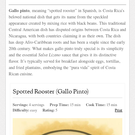
Gallo pinto
, meaning “spotted rooster” in Spanish, is Costa Rica’s
beloved national dish that gets its name from the speckled
appearance created by mixing rice with black beans. This traditional
Central American dish has disputed origins between Costa Rica and
Nicaragua, with both countries claiming it as their own. The dish
has deep Afro-Caribbean roots and has been a staple since the early
20th century. What makes gallo pinto truly special is its simplicity
and the essential
Salsa Lizano
sauce that gives it its distinctive
flavor. It’s typically served for breakfast alongside eggs, tortillas,
and fried plantains, embodying the “pura vida” spirit of Costa
Rican cuisine.
Spotted Rooster (Gallo Pinto)
Servings:
4 servings
Prep Time:
15 min
Cook Time:
15 min
Difficulty:
easy
Rating:
5
Print