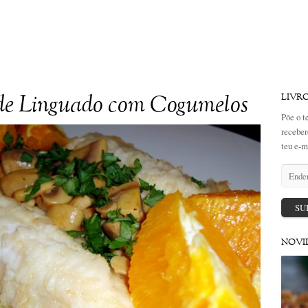
 de Linguado com Cogumelos
LIVR
Põe o t
receber
teu e-m
Endere
de
email
SU
NOVI