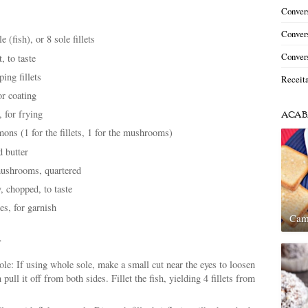
Convers
Convers
 (fish), or 8 sole fillets
Convers
, to taste
ping fillets
Receit
or coating
, for frying
ACAB
mons (1 for the fillets, 1 for the mushrooms)
d butter
ushrooms, quartered
, chopped, to taste
s, for garnish
Cam
n
ole: If using whole sole, make a small cut near the eyes to loosen
 pull it off from both sides. Fillet the fish, yielding 4 fillets from