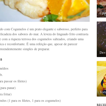
Upda
ado com Cogumelos é um prato elegante e saboroso, perfeito para
licadeza dos sabores do mar. A leveza do linguado frito contrasta
 com a riqueza terrosa dos cogumelos salteados, criando uma
ca e reconfortante. É uma refeição que, apesar de parecer
rpreendentemente simples de preparar.
Dev
s
médios
.b.
ara passar os filetes)
(para panar)
Tor
ra fritar)
mões (1 para os filetes, 1 para os cogumelos)
RECE