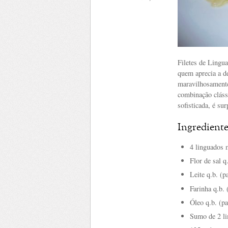
Filetes de Lingu
quem aprecia a de
maravilhosamente
combinação clássi
sofisticada, é su
Ingrediente
4 linguados 
Flor de sal q
Leite q.b. (p
Farinha q.b. 
Óleo q.b. (pa
Sumo de 2 li