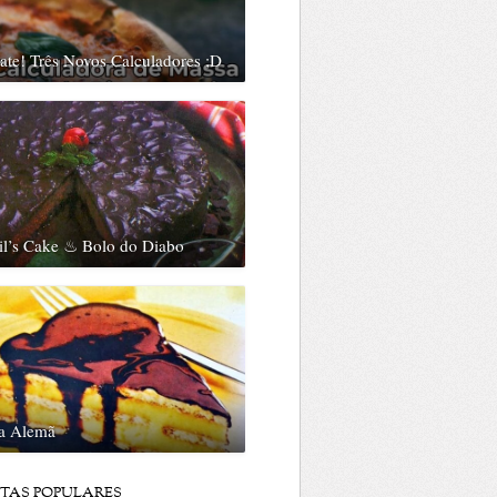
te! Três Novos Calculadores ;D
il’s Cake ♨ Bolo do Diabo
ta Alemã
ITAS POPULARES