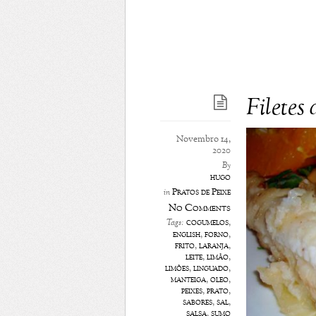
Filetes
Novembro 14,
2020
By
hugo
Pratos de Peixe
in
No Comments
cogumelos
,
Tags:
english
,
forno
,
frito
,
laranja
,
leite
,
limão
,
limões
,
linguado
,
manteiga
,
óleo
,
peixes
,
prato
,
sabores
,
sal
,
salsa
,
sumo