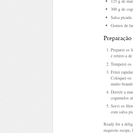
125 g de man
300 g de cog
Salsa picada 
Gomos de lar
Preparação
Preparei os l
e retirei-a d
Temperei os f
Fritei rapida
Coloquei-os 
muito brando
Derreti a ma
cogumelos at
Servi os fil
com salsa pi
Ready for a delig
exquisite recipe, 