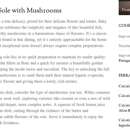
f Sole with Mushrooms
Fra
e a true delicacy, prized for their delicate flavour and tender, flaky
COME
pe celebrates the simplicity and elegance of this beautiful fish,
arthy mushrooms in a harmonious dance of flavours. It’s a classic
hugo
e
 found in fine dining, yet it’s entirely approachable for the home
t exceptional taste doesn’t always require complex preparations.
Natali
hugo
e
 sole lies in its quick preparation to maintain its tender quality.
Portugu
the fillets in flour and a quick fry ensures a beautifully golden
eping the inside moist and succulent. The key to unlocking the full
mushrooms is to sauté them until their natural liquids evaporate,
FERR
r flavour and giving them a lovely, rich texture.
Calcul
 this dish, consider the type of mushrooms you use. While common
Calcula
 work well, exploring varieties like cremini or even a mix of wild
d deeper, more complex notes. A squeeze of fresh lemon juice
Calcula
ire dish, cutting through the richness of the butter and
Alton B
 subtle flavours of the sole. Serve it immediately to enjoy the
Calcula
eak freshness.
Ingredi