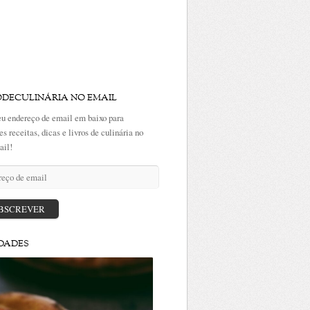
ODECULINÁRIA NO EMAIL
eu endereço de email em baixo para
es receitas, dicas e livros de culinária no
ail!
ço
BSCREVER
DADES