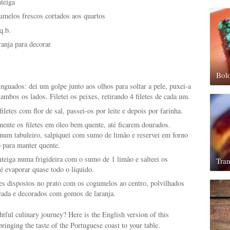
teiga
umelos frescos cortados aos quartos
q.b.
anja para decorar
Bol
inguados: dei um golpe junto aos olhos para soltar a pele, puxei-a
e ambos os lados. Filetei os peixes, retirando 4 filetes de cada um.
iletes com flor de sal, passei-os por leite e depois por farinha.
mente os filetes em óleo bem quente, até ficarem dourados.
num tabuleiro, salpiquei com sumo de limão e reservei em forno
 para manter quente.
nteiga numa frigideira com o sumo de 1 limão e salteei os
Tra
é evaporar quase todo o líquido.
etes dispostos no prato com os cogumelos ao centro, polvilhados
cada e decorados com gomos de laranja.
htful culinary journey? Here is the English version of this
bringing the taste of the Portuguese coast to your table.