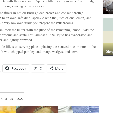
llets with flaky sea salt. Dip each fillet briefly in milk, then dredge
in flour, shaking off any excess.
Bom
he fillets in hot oil until golden brown and cooked through.
 to an oven-safe dish, sprinkle with the juice of one lemon, and
 a very low oven while you prepare the mushrooms.
an, melt the butter with the juice of the remaining lemon. Add the
shrooms and sauté until almost all the liquid has evaporated and
er and lightly browned.
ole fillets on serving plates, placing the sautéed mushrooms in the
Shep
ish with chopped parsley and orange wedges, and serve
Facebook
X
More
S DELICIOSAS