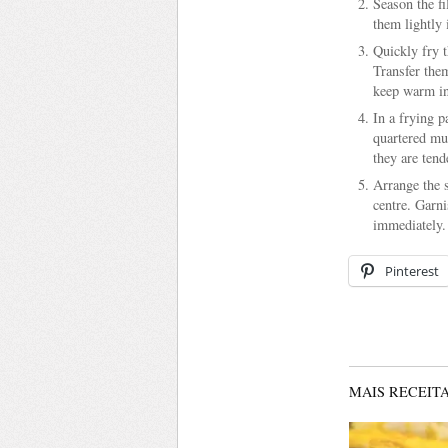
Season the fi
them lightly 
Quickly fry t
Transfer them
keep warm in
In a frying p
quartered mu
they are tend
Arrange the s
centre. Garn
immediately.
Pinterest
MAIS RECEITA