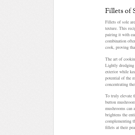
Fillets o
Fillets of sole ar
texture. This reci
pairing it with e
combination often
cook, proving tha
The art of cooking
Lightly dredging 
exterior while ke
potential of the 
concentrating thei
To truly elevate
button mushrooms
mushrooms can ad
brightens the ent
complementing the
fillets at their p