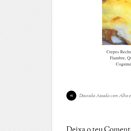
Crepes Rech
Fiambre, Qu
Cogume
«
Dourada Assada com Alho e
Deixa o teu Coment