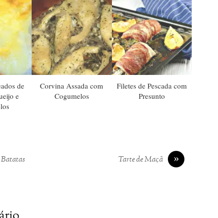
eados de
Corvina Assada com
Filetes de Pescada com
eijo e
Cogumelos
Presunto
los
»
 Batatas
Tarte de Maçã
ário