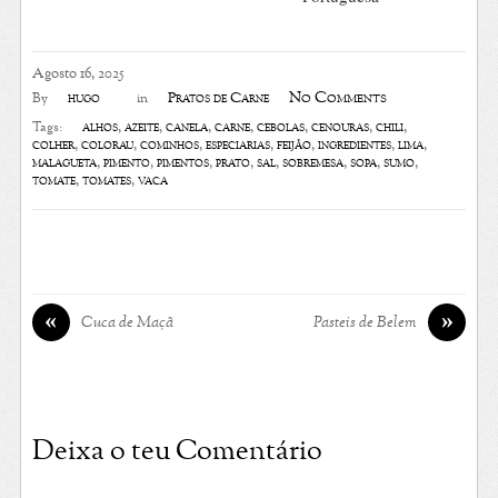
Agosto 16, 2025
No Comments
hugo
Pratos de Carne
By
in
alhos
,
azeite
,
canela
,
carne
,
cebolas
,
cenouras
,
chili
,
Tags:
colher
,
colorau
,
cominhos
,
especiarias
,
feijão
,
ingredientes
,
lima
,
malagueta
,
pimento
,
pimentos
,
prato
,
sal
,
sobremesa
,
sopa
,
sumo
,
tomate
,
tomates
,
vaca
«
»
Cuca de Maçã
Pasteis de Belem
Deixa o teu Comentário