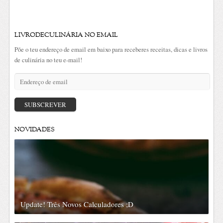
LIVRODECULINÁRIA NO EMAIL
Põe o teu endereço de email em baixo para receberes receitas, dicas e livros
de culinária no teu e-mail!
Endereço
de
email
SUBSCREVER
NOVIDADES
Update! Três Novos Calculadores ;D