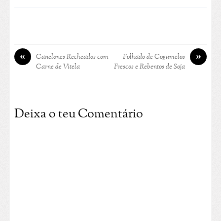
«
»
Canelones Recheados com
Folhado de Cogumelos
Carne de Vitela
Frescos e Rebentos de Soja
Deixa o teu Comentário