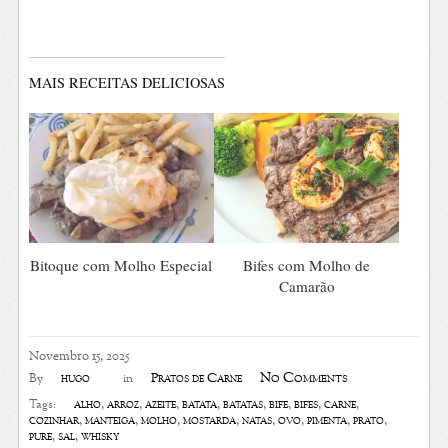
MAIS RECEITAS DELICIOSAS
Bitoque com Molho Especial
Bifes com Molho de
Camarão
Novembro 15, 2025
No Comments
hugo
Pratos de Carne
By
in
alho
,
arroz
,
azeite
,
batata
,
batatas
,
bife
,
bifes
,
carne
,
Tags:
cozinhar
,
manteiga
,
molho
,
mostarda
,
natas
,
ovo
,
pimenta
,
prato
,
puré
,
sal
,
whisky