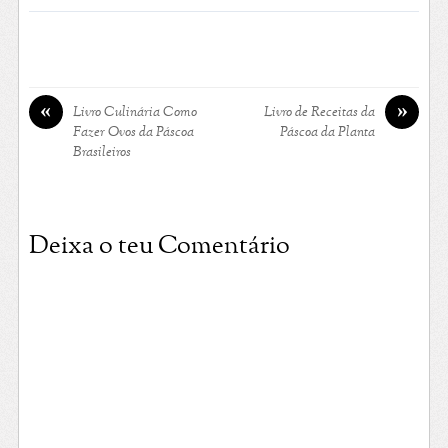
«
»
Livro Culinária Como
Livro de Receitas da
Fazer Ovos da Páscoa
Páscoa da Planta
Brasileiros
Deixa o teu Comentário