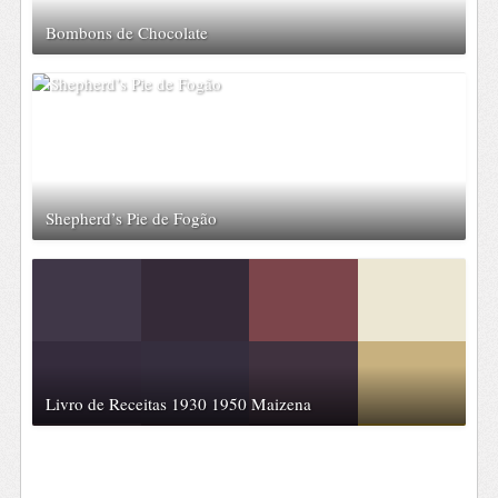
Bombons de Chocolate
Shepherd’s Pie de Fogão
Livro de Receitas 1930 1950 Maizena