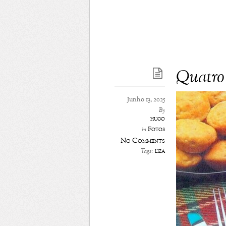
Quatro 
Junho 13, 2025
By
hugo
Fotos
in
No Comments
liza
Tags: