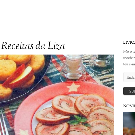
Receitas da Liza
LIVR
Põe o t
receber
teu e-m
Endere
de
email
SU
NOVI