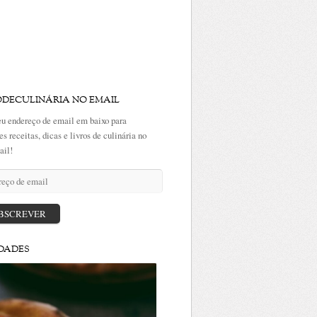
ODECULINÁRIA NO EMAIL
eu endereço de email em baixo para
es receitas, dicas e livros de culinária no
ail!
ço
BSCREVER
DADES