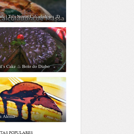
te! Três Novos Calculadores ;D
il’s Cake ♨ Bolo do Diabo
ta Alemã
ITAS POPULARES