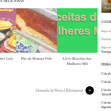
S DELICIOSAS
Bon
Past
COME
hugo
e
Natali
hugo
e
Portugu
leo Liza
Pão de Banana Fofo
Livro Receitas das
Mulheres Mil
FERR
Calcul
Calcula
»
Calcula
Massada de Peixe à Ribatejana
Alton B
Calcula
Ingredi