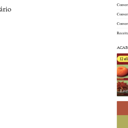
Convers
ário
Convers
Convers
Receit
ACAB
Livr