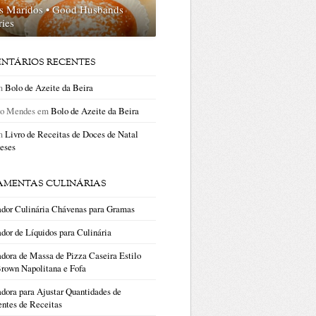
s Maridos • Good Husbands
ries
NTÁRIOS RECENTES
m
Bolo de Azeite da Beira
no Mendes
em
Bolo de Azeite da Beira
m
Livro de Receitas de Doces de Natal
eses
AMENTAS CULINÁRIAS
ador Culinária Chávenas para Gramas
dor de Líquidos para Culinária
dora de Massa de Pizza Caseira Estilo
rown Napolitana e Fofa
dora para Ajustar Quantidades de
entes de Receitas