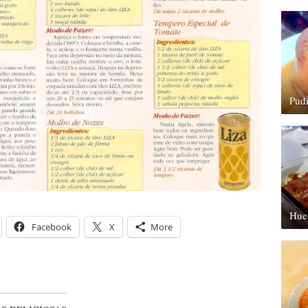
Pud
Hue
Facebook
X
More