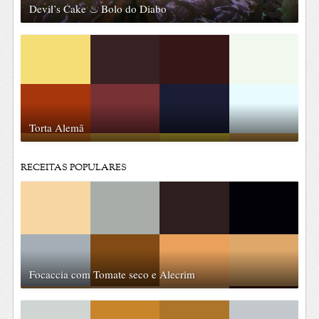
Devil’s Cake ♨ Bolo do Diabo
Torta Alemã
RECEITAS POPULARES
Focaccia com Tomate seco e Alecrim