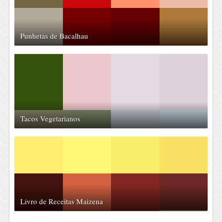
Punhetas de Bacalhau
Tacos Vegetarianos
Livro de Receitas Maizena