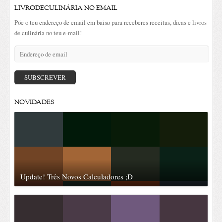
LIVRODECULINÁRIA NO EMAIL
Põe o teu endereço de email em baixo para receberes receitas, dicas e livros
de culinária no teu e-mail!
Endereço
de
email
SUBSCREVER
NOVIDADES
Update! Três Novos Calculadores ;D