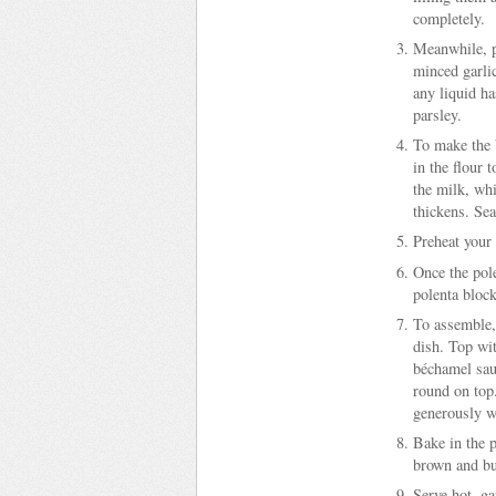
completely.
Meanwhile, pr
minced garli
any liquid ha
parsley.
To make the b
in the flour 
the milk, whi
thickens. Sea
Preheat your
Once the pole
polenta block
To assemble,
dish. Top wi
béchamel sau
round on top
generously wi
Bake in the p
brown and bu
Serve hot, ga