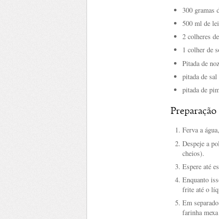
300 gramas d
500 ml de lei
2 colheres de
1 colher de 
Pitada de no
pitada de sal
pitada de pi
Preparação
Ferva a água,
Despeje a po
cheios).
Espere até es
Enquanto isso
frite até o l
Em separado 
farinha mexa