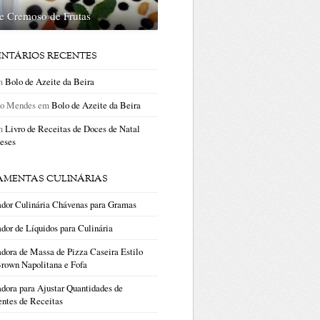
e Cremoso de Frutas
NTÁRIOS RECENTES
m
Bolo de Azeite da Beira
no Mendes
em
Bolo de Azeite da Beira
m
Livro de Receitas de Doces de Natal
eses
AMENTAS CULINÁRIAS
ador Culinária Chávenas para Gramas
dor de Líquidos para Culinária
dora de Massa de Pizza Caseira Estilo
rown Napolitana e Fofa
dora para Ajustar Quantidades de
entes de Receitas