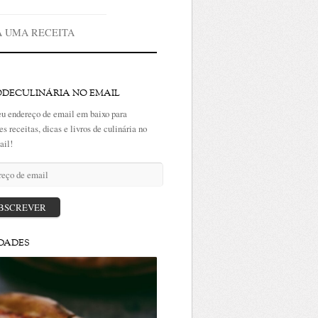
A UMA RECEITA
ODECULINÁRIA NO EMAIL
eu endereço de email em baixo para
es receitas, dicas e livros de culinária no
ail!
ço
BSCREVER
DADES