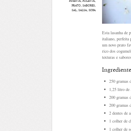
pimenta
,
polenta
,
prato
,
sabores
,
sal
,
salsa
,
sopa
Esta lasanha de p
italiano, perfeit
um novo prato fa
rico dos cogumel
texturas e sabore
Ingrediente
250 gramas d
1,25 litro de
200 gramas d
200 gramas d
2 dentes de a
1 colher de 
1 colher de s