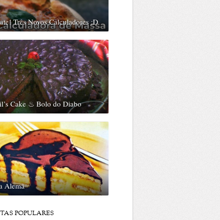
te! Três Novos Calculadores ;D
il’s Cake ♨ Bolo do Diabo
ta Alemã
ITAS POPULARES