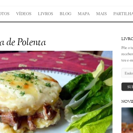
OTOS
VÍDEOS
LIVROS
BLOG
MAPA
MAIS
PARTILH
 de Polenta
LIVR
Põe o t
receber
teu e-m
Endere
de
email
SU
NOVI