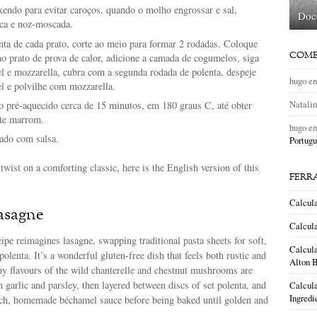
endo para evitar caroços, quando o molho engrossar e sal,
Doc
ca e noz-moscada.
enta de cada prato, corte ao meio para formar 2 rodadas. Coloque
COME
no prato de prova de calor, adicione a camada de cogumelos, siga
 e mozzarella, cubra com a segunda rodada de polenta, despeje
hugo
e
 e polvilhe com mozzarella.
Natali
o pré-aquecido cerca de 15 minutos, em 180 graus C, até obter
te marrom.
hugo
e
hado com salsa.
Portugu
 twist on a comforting classic, here is the English version of this
FERR
Calcul
asagne
Calcula
cipe reimagines lasagne, swapping traditional pasta sheets for soft,
Calcula
polenta. It’s a wonderful gluten-free dish that feels both rustic and
Alton B
hy flavours of the wild chanterelle and chestnut mushrooms are
garlic and parsley, then layered between discs of set polenta, and
Calcula
Ingredi
ich, homemade béchamel sauce before being baked until golden and