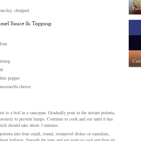
Pat
parsley, chopped
amel Sauce & Topping:
flour
Cam
nutmeg
lt
hite pepper
mozzarella cheese
er to a boil in a saucepan. Gradually pour in the instant polenta,
rously to prevent lumps. Continue to cook and stir until it has
hich should take about 3 minutes.
polenta into four small, round, ovenproof dishes or ramekins,
about halfway. Smooth the tops and set aside to cool and firm up