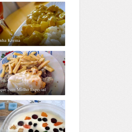
inha Korma
oque com Molho Especial