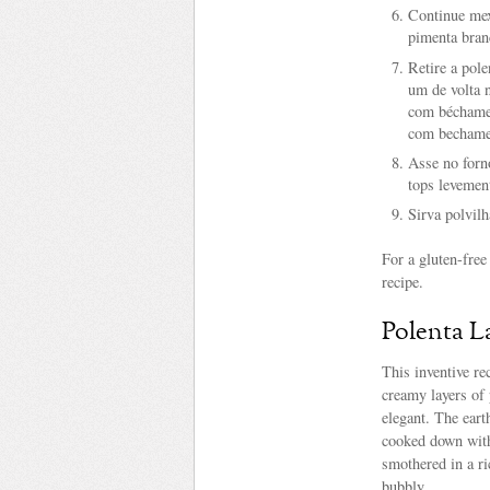
Continue mex
pimenta bran
Retire a pol
um de volta 
com béchamel
com bechamel
Asse no forn
tops levemen
Sirva polvil
For a gluten-free
recipe.
Polenta L
This inventive re
creamy layers of 
elegant. The eart
cooked down with 
smothered in a r
bubbly.