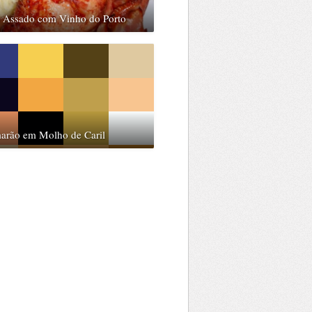
o Assado com Vinho do Porto
arão em Molho de Caril