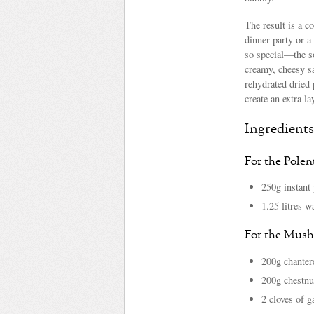
The result is a co
dinner party or a
so special—the so
creamy, cheesy sa
rehydrated dried
create an extra la
Ingredients
For the Polen
250g instant 
1.25 litres w
For the Mush
200g chanter
200g chestnu
2 cloves of g