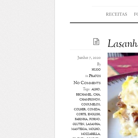
RECEITAS
F
Lasanha
Junho 7, 2020
By
hugo
Pratos
in
No Comments
alho
,
Tags:
bechamel
,
chá
,
champignon
,
cogumelos
,
colher
,
comida
,
corte
,
english
,
farinha
,
forno
,
glúten
,
lasanha
,
manteiga
,
molho
,
mozzarella
,