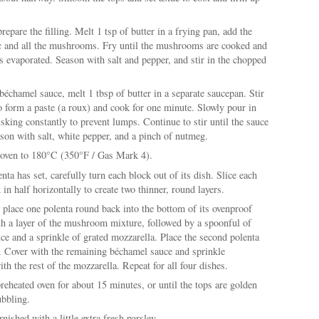
epare the filling. Melt 1 tsp of butter in a frying pan, add the
c and all the mushrooms. Fry until the mushrooms are cooked and
s evaporated. Season with salt and pepper, and stir in the chopped
échamel sauce, melt 1 tbsp of butter in a separate saucepan. Stir
to form a paste (a roux) and cook for one minute. Slowly pour in
sking constantly to prevent lumps. Continue to stir until the sauce
son with salt, white pepper, and a pinch of nutmeg.
 oven to 180°C (350°F / Gas Mark 4).
nta has set, carefully turn each block out of its dish. Slice each
 in half horizontally to create two thinner, round layers.
 place one polenta round back into the bottom of its ovenproof
th a layer of the mushroom mixture, followed by a spoonful of
ce and a sprinkle of grated mozzarella. Place the second polenta
. Cover with the remaining béchamel sauce and sprinkle
th the rest of the mozzarella. Repeat for all four dishes.
reheated oven for about 15 minutes, or until the tops are golden
bbling.
rnished with a little extra fresh parsley.