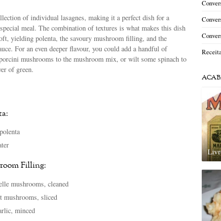
Convers
llection of individual lasagnes, making it a perfect dish for a
Convers
 special meal. The combination of textures is what makes this dish
Convers
ft, yielding polenta, the savoury mushroom filling, and the
uce. For an even deeper flavour, you could add a handful of
Receit
 porcini mushrooms to the mushroom mix, or wilt some spinach to
yer of green.
ACAB
ta:
polenta
ater
Livr
room Filling:
elle mushrooms, cleaned
t mushrooms, sliced
arlic, minced