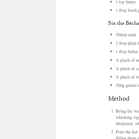
1 tsp butter
1 tbsp fresh 
For the Béch
500ml milk
2 tbsp plain 
1 tbsp butter
A pinch of 
A pinch of sa
A pinch of w
300g grated 
Method
Bring the wat
whisking vigo
thickened, w
Pour the hot 
filling them 