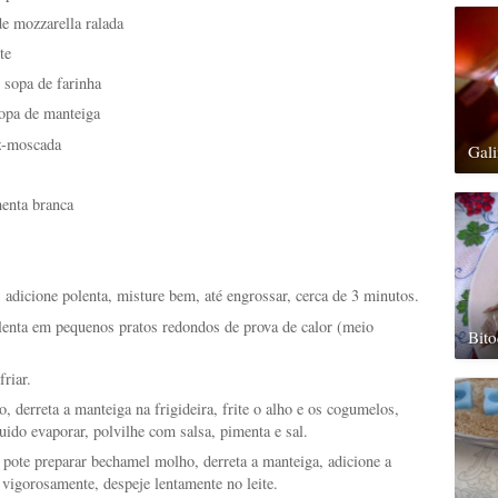
e mozzarella ralada
te
 sopa de farinha
sopa de manteiga
z-moscada
Gal
menta branca
 adicione polenta, misture bem, até engrossar, cerca de 3 minutos.
lenta em pequenos pratos redondos de prova de calor (meio
Bit
friar.
, derreta a manteiga na frigideira, frite o alho e os cogumelos,
íquido evaporar, polvilhe com salsa, pimenta e sal.
pote preparar bechamel molho, derreta a manteiga, adicione a
 vigorosamente, despeje lentamente no leite.