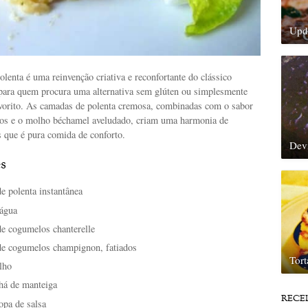
Upda
olenta é uma reinvenção criativa e reconfortante do clássico
a para quem procura uma alternativa sem glúten ou simplesmente
vorito. As camadas de polenta cremosa, combinadas com o sabor
os e o molho béchamel aveludado, criam uma harmonia de
s que é pura comida de conforto.
Dev
s
e polenta instantânea
 água
e cogumelos chanterelle
e cogumelos champignon, fatiados
Tor
lho
chá de manteiga
RECE
opa de salsa