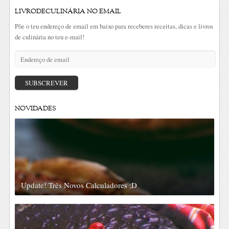
LIVRODECULINÁRIA NO EMAIL
Põe o teu endereço de email em baixo para receberes receitas, dicas e livros
de culinária no teu e-mail!
Endereço
de
email
SUBSCREVER
NOVIDADES
Update! Três Novos Calculadores ;D