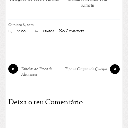
Kimchi
Outubro 8, 2022
No Comments
hugo
Pratos
By
in
«
»
Tabelas de Troca de
Tipos e Origens de Queijos
Alimentos
Deixa o teu Comentário