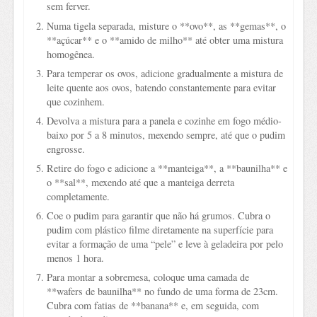
sem ferver.
Numa tigela separada, misture o **ovo**, as **gemas**, o
**açúcar** e o **amido de milho** até obter uma mistura
homogênea.
Para temperar os ovos, adicione gradualmente a mistura de
leite quente aos ovos, batendo constantemente para evitar
que cozinhem.
Devolva a mistura para a panela e cozinhe em fogo médio-
baixo por 5 a 8 minutos, mexendo sempre, até que o pudim
engrosse.
Retire do fogo e adicione a **manteiga**, a **baunilha** e
o **sal**, mexendo até que a manteiga derreta
completamente.
Coe o pudim para garantir que não há grumos. Cubra o
pudim com plástico filme diretamente na superfície para
evitar a formação de uma “pele” e leve à geladeira por pelo
menos 1 hora.
Para montar a sobremesa, coloque uma camada de
**wafers de baunilha** no fundo de uma forma de 23cm.
Cubra com fatias de **banana** e, em seguida, com