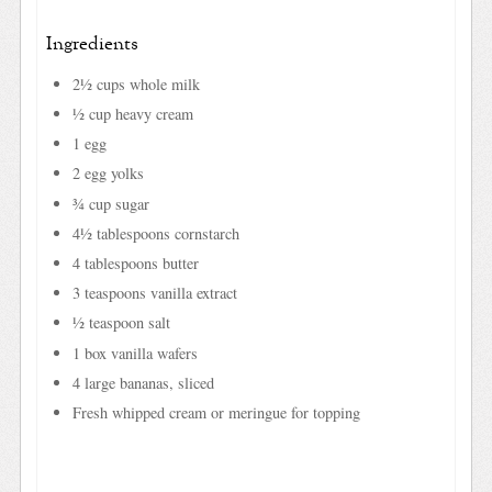
Ingredients
2½ cups whole milk
½ cup heavy cream
1 egg
2 egg yolks
¾ cup sugar
4½ tablespoons cornstarch
4 tablespoons butter
3 teaspoons vanilla extract
½ teaspoon salt
1 box vanilla wafers
4 large bananas, sliced
Fresh whipped cream or meringue for topping