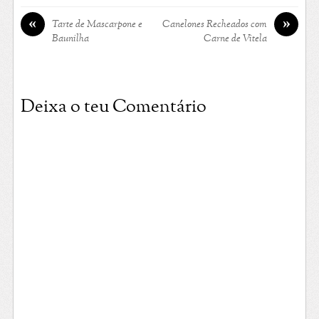
«
»
Tarte de Mascarpone e
Canelones Recheados com
Baunilha
Carne de Vitela
Deixa o teu Comentário