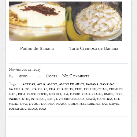
Pudim de Banana
Tarte Cremosa de Banana
Novembro 14, 2025
No Comments
hugo
Doces
By
in
açúcar
,
agua
,
amido
,
amido de milho
,
banana
,
bananas
,
Tags:
baunilha
,
boi
,
calorias
,
chá
,
chantilly
,
chef
,
colher
,
creme
,
creme de
leite
,
dica
,
doce
,
doces
,
english
,
eua
,
fundo
,
gema
,
gemas
,
idade
,
info
,
ingredientes
,
integral
,
leite
,
livrodeculinaria
,
maçã
,
manteiga
,
mel
,
milho
,
ovo
,
ovos
,
pera
,
pita
,
prato
,
ramen
,
rum
,
sabores
,
sal
,
servir
,
sobremesa
,
sódio
,
sopa