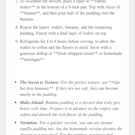
To assemble the dessert, place a layer of **vanilla
wafers** in the bottom of a 9-inch pan. Top with slices of
**banana**, and then pour half of the pudding over the
bananas.
Repeat the layers: wafers, bananas, and the remaining
pudding. Finish with a final layer of wafers on top.
Refrigerate for 4 to 8 hours before serving, to allow the
wafers to soften and the flavors to meld. Serve with a
generous dollop of **fresh whipped cream** or homemade
**meringue**.
The Secret to Texture:
For the perfect texture, use **ripe
but firm bananas**. If they are too soft, they can become
mushy in the pudding.
Make-Ahead:
Banana pudding is a dessert that truly gets
better with time. Prepare it in advance so the wafers can
soften and absorb the rich flavor of the pudding.
Variation:
For a quicker version, you can use instant
vanilla pudding mix, but the homemade version elevates the
dessert to a new level. For the topping, meringue and