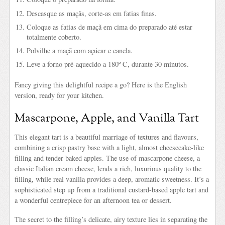
Descasque as maçãs, corte-as em fatias finas.
Coloque as fatias de maçã em cima do preparado até estar
totalmente coberto.
Polvilhe a maçã com açúcar e canela.
Leve a forno pré-aquecido a 180º C, durante 30 minutos.
Fancy giving this delightful recipe a go? Here is the English
version, ready for your kitchen.
Mascarpone, Apple, and Vanilla Tart
This elegant tart is a beautiful marriage of textures and flavours,
combining a crisp pastry base with a light, almost cheesecake-like
filling and tender baked apples. The use of mascarpone cheese, a
classic Italian cream cheese, lends a rich, luxurious quality to the
filling, while real vanilla provides a deep, aromatic sweetness. It’s a
sophisticated step up from a traditional custard-based apple tart and
a wonderful centrepiece for an afternoon tea or dessert.
The secret to the filling’s delicate, airy texture lies in separating the