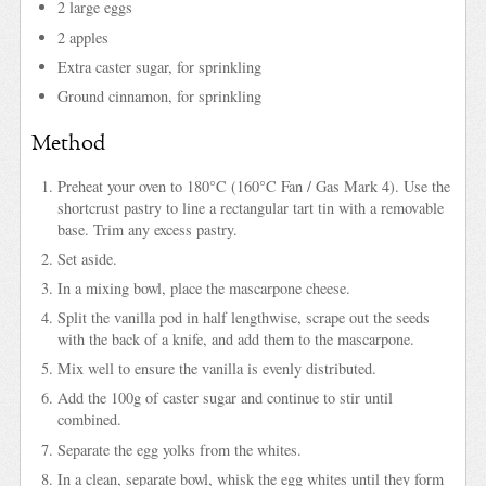
2 large eggs
2 apples
Extra caster sugar, for sprinkling
Ground cinnamon, for sprinkling
Method
Preheat your oven to 180°C (160°C Fan / Gas Mark 4). Use the
shortcrust pastry to line a rectangular tart tin with a removable
base. Trim any excess pastry.
Set aside.
In a mixing bowl, place the mascarpone cheese.
Split the vanilla pod in half lengthwise, scrape out the seeds
with the back of a knife, and add them to the mascarpone.
Mix well to ensure the vanilla is evenly distributed.
Add the 100g of caster sugar and continue to stir until
combined.
Separate the egg yolks from the whites.
In a clean, separate bowl, whisk the egg whites until they form