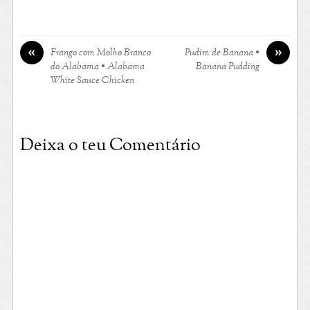
«
»
Frango com Molho Branco
Pudim de Banana •
do Alabama • Alabama
Banana Pudding
White Sauce Chicken
Deixa o teu Comentário