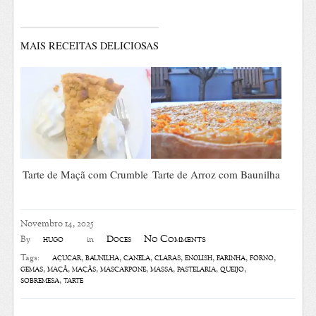
MAIS RECEITAS DELICIOSAS
Tarte de Maçã com Crumble
Tarte de Arroz com Baunilha
Novembro 14, 2025
No Comments
hugo
Doces
By
in
açúcar
,
baunilha
,
canela
,
claras
,
english
,
farinha
,
forno
,
Tags:
gemas
,
maçã
,
maçãs
,
mascarpone
,
massa
,
pastelaria
,
queijo
,
sobremesa
,
tarte