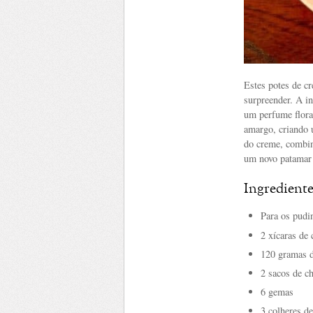
Estes potes de cr
surpreender. A i
um perfume floral
amargo, criando u
do creme, combina
um novo patamar 
Ingrediente
Para os pudi
2 xícaras de
120 gramas d
2 sacos de ch
6 gemas
3 colheres d