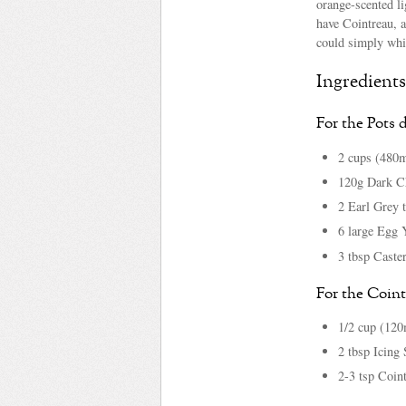
orange-scented li
have Cointreau, 
could simply whip
Ingredients
For the Pots 
2 cups (480
120g Dark Ch
2 Earl Grey 
6 large Egg 
3 tbsp Caste
For the Coin
1/2 cup (12
2 tbsp Icing
2-3 tsp Coin