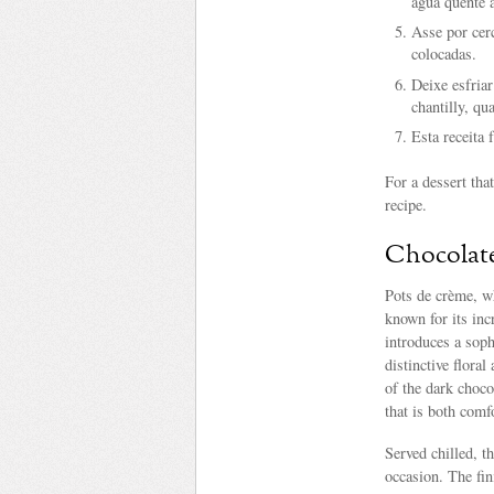
água quente 
Asse por cer
colocadas.
Deixe esfriar
chantilly, qu
Esta receita 
For a dessert that
recipe.
Chocolate
Pots de crème, wh
known for its inc
introduces a soph
distinctive flora
of the dark choco
that is both comf
Served chilled, th
occasion. The fin