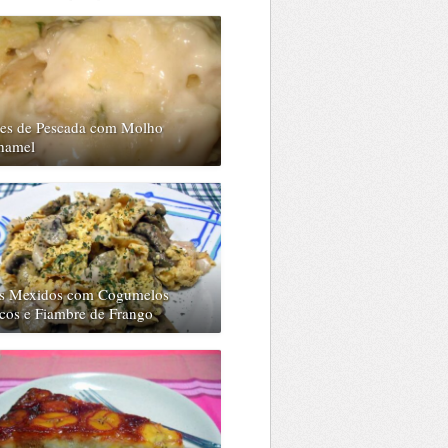
etes de Pescada com Molho
hamel
s Mexidos com Cogumelos
cos e Fiambre de Frango