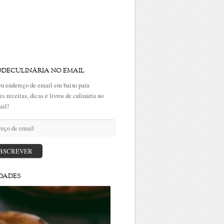
ODECULINÁRIA NO EMAIL
eu endereço de email em baixo para
es receitas, dicas e livros de culinária no
ail!
ço
BSCREVER
DADES