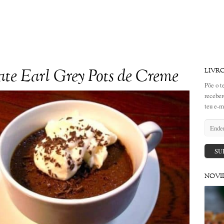
te Earl Grey Pots de Creme
LIVR
Põe o t
receber
teu e-m
Endere
de
email
SU
NOVI