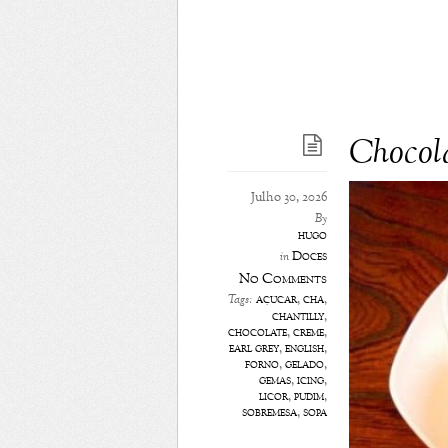
Chocola
Julho 30, 2026
By
hugo
Doces
in
No Comments
açúcar
,
chá
,
Tags:
chantilly
,
chocolate
,
creme
,
earl grey
,
english
,
forno
,
gelado
,
gemas
,
icing
,
licor
,
pudim
,
sobremesa
,
sopa