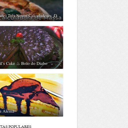
te! Três Novos Calculadores ;D
il’s Cake ♨ Bolo do Diabo
ta Alemã
ITAS POPULARES