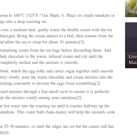
Shep
 oven to 160°C (325°F / Gas Mark 3). Place six small ramekins or
s into a deep roasting tin.
n over a medium heat, gently warm the double cream with the tea
ubmerged. Bring the cream almost to a boil, then remove from the
and allow the tea to steep for about 10 minutes[3].
remaining cream from the tea bags before discarding them. Add
Livr
ark chocolate to the warm, infused cream and stir until the
Mai
 completely melted and the mixture is smooth.
 bowl, whisk the egg yolks and caster sugar together until smooth
 Very slowly, pour the warm chocolate and cream mixture into the
hisking constantly to prevent the eggs from scrambling[2].
stard mixture through a fine-mesh sieve to ensure it is perfectly
de the mixture evenly among your ramekins[2].
r hot water into the roasting tin until it reaches halfway up the
ramekins. This water bath (bain-marie) will help the custards cook
t 25-30 minutes, or until the edges are set but the centre still has
le[4].