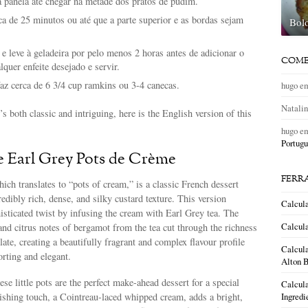
à panela até chegar na metade dos pratos de pudim.
ca de 25 minutos ou até que a parte superior e as bordas sejam
Bol
 e leve à geladeira por pelo menos 2 horas antes de adicionar o
COME
alquer enfeite desejado e servir.
faz cerca de 6 3/4 cup ramkins ou 3-4 canecas.
hugo
e
Natali
’s both classic and intriguing, here is the English version of this
hugo
e
Portugu
 Earl Grey Pots de Crème
FERR
ich translates to “pots of cream,” is a classic French dessert
redibly rich, dense, and silky custard texture. This version
Calcul
isticated twist by infusing the cream with Earl Grey tea. The
Calcula
l and citrus notes of bergamot from the tea cut through the richness
late, creating a beautifully fragrant and complex flavour profile
Calcula
orting and elegant.
Alton B
ese little pots are the perfect make-ahead dessert for a special
Calcula
Ingredi
ishing touch, a Cointreau-laced whipped cream, adds a bright,