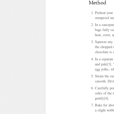
Method
Preheat your
ovenproof mug
In a saucepa
bags fully s
heat, cover, 
Squeeze any 
the chopped d
chocolate is
In a separate
and pale[3].
egg yolks, w
Strain the cu
smooth. Divi
Carefully pou
sides of the 
gently[4].
Bake for abou
a slight wobb