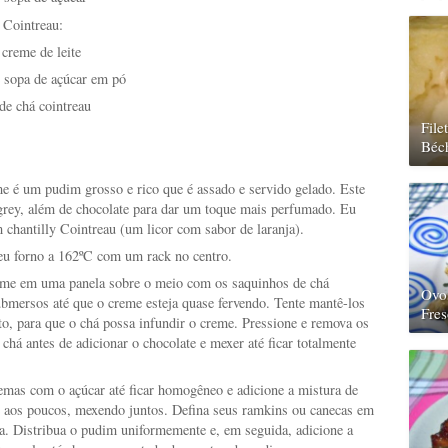
 Cointreau:
 creme de leite
e sopa de açúcar em pó
de chá cointreau
Fil
Béc
e é um pudim grosso e rico que é assado e servido gelado. Este
 grey, além de chocolate para dar um toque mais perfumado. Eu
 chantilly Cointreau (um licor com sabor de laranja).
eu forno a 162ºC com um rack no centro.
me em uma panela sobre o meio com os saquinhos de chá
Ovo
ubmersos até que o creme esteja quase fervendo. Tente mantê-los
Fres
, para que o chá possa infundir o creme. Pressione e remova os
chá antes de adicionar o chocolate e mexer até ficar totalmente
emas com o açúcar até ficar homogêneo e adicione a mistura de
 aos poucos, mexendo juntos. Defina seus ramkins ou canecas em
a. Distribua o pudim uniformemente e, em seguida, adicione a