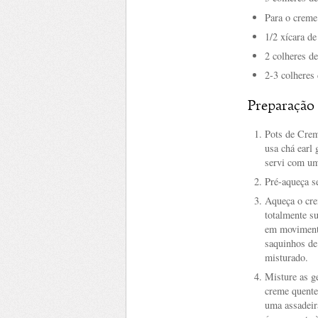
Para o creme
1/2 xícara de
2 colheres d
2-3 colheres 
Preparação
Pots de Crem
usa chá earl
servi com um
Pré-aqueça s
Aqueça o cre
totalmente s
em movimento
saquinhos de 
misturado.
Misture as g
creme quente
uma assadeir