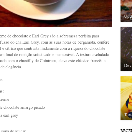
Upda
eme de chocolate e Earl Grey são a sobremesa perfeita para
nfusão do chá Earl Grey, com as suas notas de bergamota, confere
 e cítrico que contrasta lindamente com a riqueza do chocolate
m final de refeição sofisticado e memorável. A textura aveludada
da com o chantilly de Cointreau, eleva este clássico francês a
Dev
de elegância.
s
ns:
 creme
e chocolate amargo picado
Tor
á earl grey
e sopa de açúcar
RECE