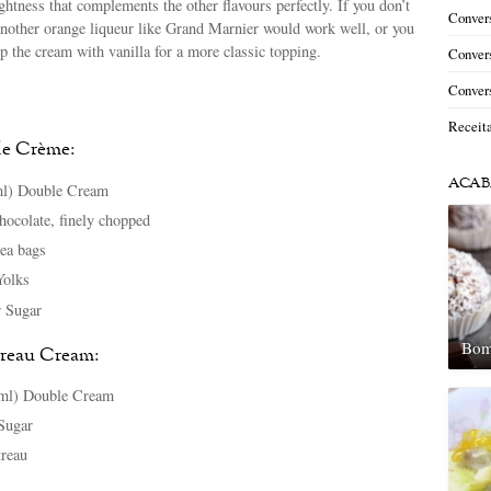
ghtness that complements the other flavours perfectly. If you don’t
Convers
another orange liqueur like Grand Marnier would work well, or you
 the cream with vanilla for a more classic topping.
Convers
Convers
Receit
de Crème:
ACAB
ml) Double Cream
ocolate, finely chopped
tea bags
Yolks
r Sugar
Bom
treau Cream:
0ml) Double Cream
 Sugar
treau