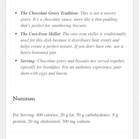
The Chocolate Gravy Tradition:
This is not a savory
gravy. It’s a chocolate sauce, more like a thin pudding,
that’s perfect for smothering biscuits.
The Cast-Iron Skillet:
The cast-iron skillet is traditionally
used for this dish because it distributes heat evenly and
helps create a perfect texture. If you don’t have one, use a
heavy-bottomed pan.
Serving:
Chocolate gravy and biscuits are served together,
typically for breakfast. For an authentic experience, pair
them with eggs and bacon.
Nutrition
Per Serving: 400 calories; 20 g fat; 50 g carbohydrates; 8 g
protein; 20 mg cholesterol; 300 mg sodium.