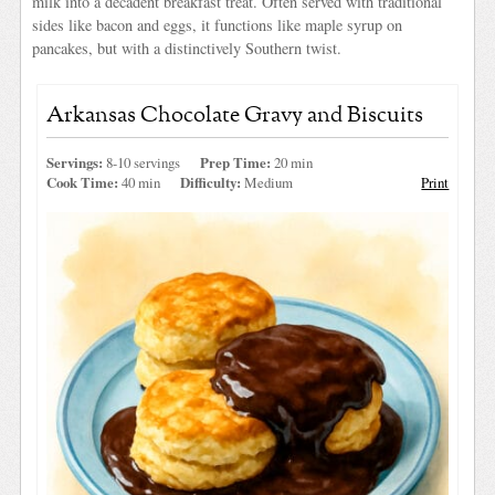
milk into a decadent breakfast treat. Often served with traditional
sides like bacon and eggs, it functions like maple syrup on
pancakes, but with a distinctively Southern twist.
Arkansas Chocolate Gravy and Biscuits
Servings:
8-10 servings
Prep Time:
20 min
Cook Time:
40 min
Difficulty:
Medium
Print