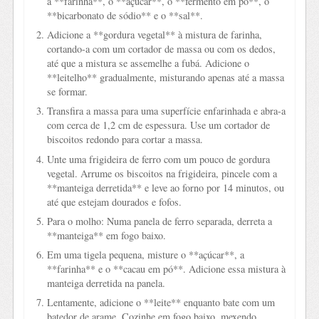
a **farinha**, o **açúcar**, o **fermento em pó**, o
**bicarbonato de sódio** e o **sal**.
Adicione a **gordura vegetal** à mistura de farinha,
cortando-a com um cortador de massa ou com os dedos,
até que a mistura se assemelhe a fubá. Adicione o
**leitelho** gradualmente, misturando apenas até a massa
se formar.
Transfira a massa para uma superfície enfarinhada e abra-a
com cerca de 1,2 cm de espessura. Use um cortador de
biscoitos redondo para cortar a massa.
Unte uma frigideira de ferro com um pouco de gordura
vegetal. Arrume os biscoitos na frigideira, pincele com a
**manteiga derretida** e leve ao forno por 14 minutos, ou
até que estejam dourados e fofos.
Para o molho: Numa panela de ferro separada, derreta a
**manteiga** em fogo baixo.
Em uma tigela pequena, misture o **açúcar**, a
**farinha** e o **cacau em pó**. Adicione essa mistura à
manteiga derretida na panela.
Lentamente, adicione o **leite** enquanto bate com um
batedor de arame. Cozinhe em fogo baixo, mexendo