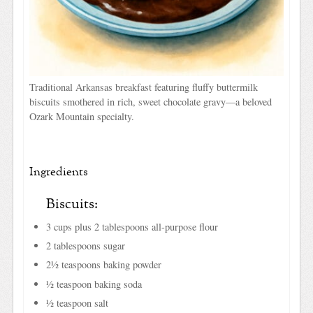
Traditional Arkansas breakfast featuring fluffy buttermilk
biscuits smothered in rich, sweet chocolate gravy—a beloved
Ozark Mountain specialty.
Ingredients
Biscuits:
3 cups plus 2 tablespoons all-purpose flour
2 tablespoons sugar
2½ teaspoons baking powder
½ teaspoon baking soda
½ teaspoon salt