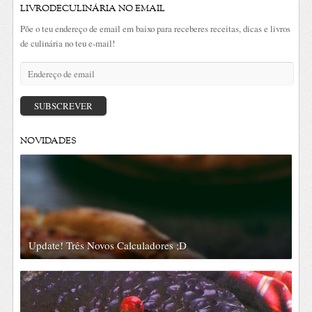
LIVRODECULINÁRIA NO EMAIL
Põe o teu endereço de email em baixo para receberes receitas, dicas e livros
de culinária no teu e-mail!
Endereço
de
email
SUBSCREVER
NOVIDADES
Update! Três Novos Calculadores ;D