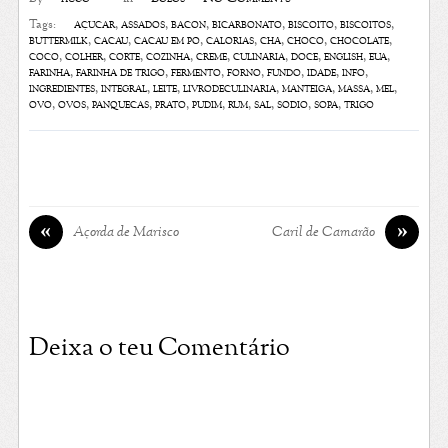
açúcar
,
assados
,
bacon
,
bicarbonato
,
biscoito
,
biscoitos
,
Tags:
buttermilk
,
cacau
,
cacau em pó
,
calorias
,
chá
,
choco
,
chocolate
,
coco
,
colher
,
corte
,
cozinha
,
creme
,
culinária
,
doce
,
english
,
eua
,
farinha
,
farinha de trigo
,
fermento
,
forno
,
fundo
,
idade
,
info
,
ingredientes
,
integral
,
leite
,
livrodeculinaria
,
manteiga
,
massa
,
mel
,
ovo
,
ovos
,
panquecas
,
prato
,
pudim
,
rum
,
sal
,
sódio
,
sopa
,
trigo
«
»
Açorda de Marisco
Caril de Camarão
Deixa o teu Comentário