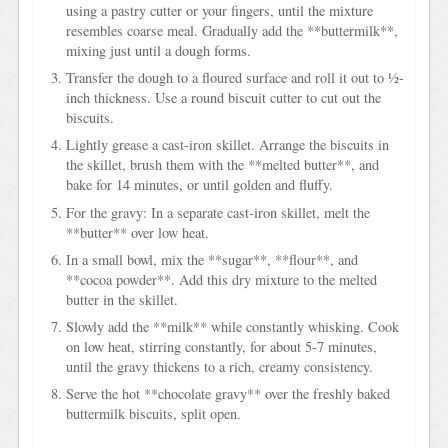
using a pastry cutter or your fingers, until the mixture
resembles coarse meal. Gradually add the **buttermilk**,
mixing just until a dough forms.
Transfer the dough to a floured surface and roll it out to ½-
inch thickness. Use a round biscuit cutter to cut out the
biscuits.
Lightly grease a cast-iron skillet. Arrange the biscuits in
the skillet, brush them with the **melted butter**, and
bake for 14 minutes, or until golden and fluffy.
For the gravy: In a separate cast-iron skillet, melt the
**butter** over low heat.
In a small bowl, mix the **sugar**, **flour**, and
**cocoa powder**. Add this dry mixture to the melted
butter in the skillet.
Slowly add the **milk** while constantly whisking. Cook
on low heat, stirring constantly, for about 5-7 minutes,
until the gravy thickens to a rich, creamy consistency.
Serve the hot **chocolate gravy** over the freshly baked
buttermilk biscuits, split open.