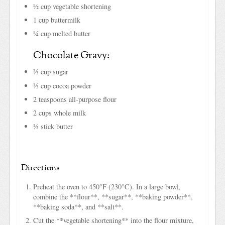
½ cup vegetable shortening
1 cup buttermilk
¼ cup melted butter
Chocolate Gravy:
⅔ cup sugar
⅓ cup cocoa powder
2 teaspoons all-purpose flour
2 cups whole milk
⅓ stick butter
Directions
Preheat the oven to 450°F (230°C). In a large bowl,
combine the **flour**, **sugar**, **baking powder**,
**baking soda**, and **salt**.
Cut the **vegetable shortening** into the flour mixture,