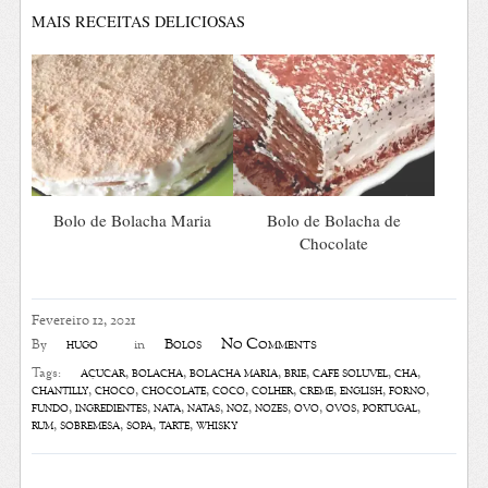
MAIS RECEITAS DELICIOSAS
Bolo de Bolacha Maria
Bolo de Bolacha de
Chocolate
Fevereiro 12, 2021
No Comments
hugo
Bolos
By
in
açúcar
,
bolacha
,
bolacha maria
,
brie
,
café solúvel
,
chá
,
Tags:
chantilly
,
choco
,
chocolate
,
coco
,
colher
,
creme
,
english
,
forno
,
fundo
,
ingredientes
,
nata
,
natas
,
noz
,
nozes
,
ovo
,
ovos
,
portugal
,
rum
,
sobremesa
,
sopa
,
tarte
,
whisky