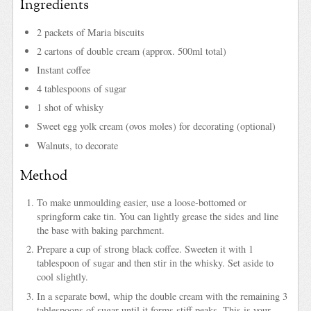
Ingredients
2 packets of Maria biscuits
2 cartons of double cream (approx. 500ml total)
Instant coffee
4 tablespoons of sugar
1 shot of whisky
Sweet egg yolk cream (ovos moles) for decorating (optional)
Walnuts, to decorate
Method
To make unmoulding easier, use a loose-bottomed or
springform cake tin. You can lightly grease the sides and line
the base with baking parchment.
Prepare a cup of strong black coffee. Sweeten it with 1
tablespoon of sugar and then stir in the whisky. Set aside to
cool slightly.
In a separate bowl, whip the double cream with the remaining 3
tablespoons of sugar until it forms stiff peaks. This is your