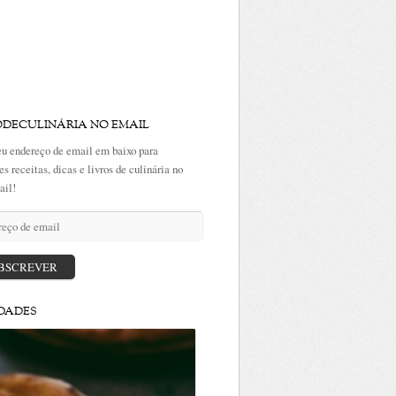
ODECULINÁRIA NO EMAIL
eu endereço de email em baixo para
es receitas, dicas e livros de culinária no
ail!
ço
BSCREVER
DADES