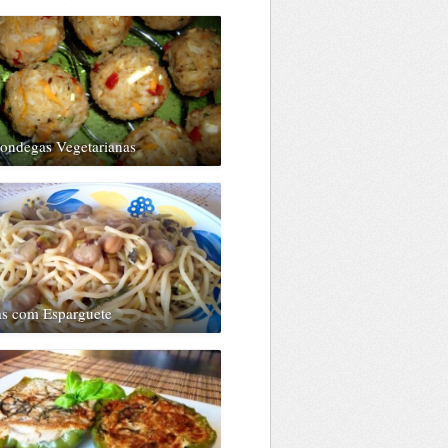
ondegas Vegetarianas
as com Esparguete