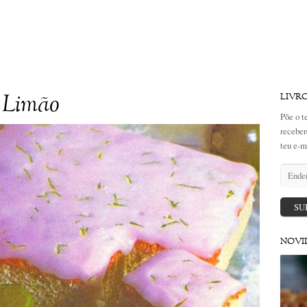
e Limão
LIVR
Põe o t
receber
teu e-m
Endere
de
email
SU
NOVI