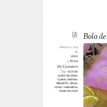
Bolo d
Março 17, 2025
By
hugo
Fotos
in
No Comments
açúcar
,
Tags:
amido de milho
,
claras
,
farinha
,
fermento
,
gemas
,
limão
,
margarina
,
raspa de limão