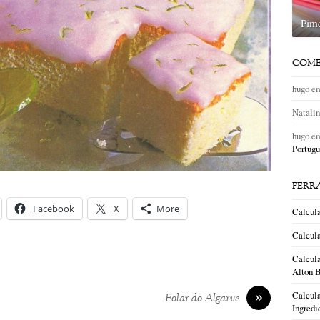
Pim
COME
hugo
e
Natali
hugo
e
Portugu
FERR
Facebook
X
More
Calcul
Calcula
Calcula
Alton B
»
Calcula
Folar do Algarve
Ingredi