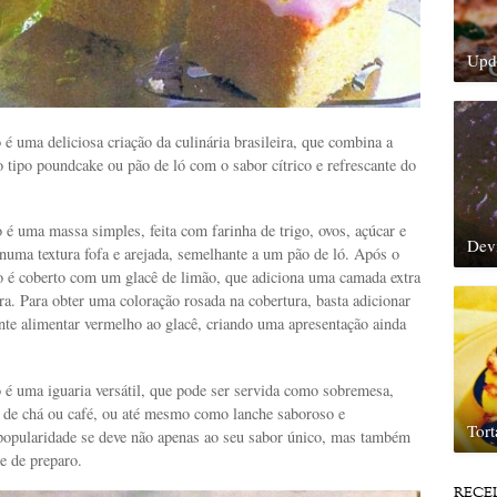
Upda
 uma deliciosa criação da culinária brasileira, que combina a
 tipo poundcake ou pão de ló com o sabor cítrico e refrescante do
 é uma massa simples, feita com farinha de trigo, ovos, açúcar e
Dev
a numa textura fofa e arejada, semelhante a um pão de ló. Após o
o é coberto com um glacê de limão, que adiciona uma camada extra
ra. Para obter uma coloração rosada na cobertura, basta adicionar
nte alimentar vermelho ao glacê, criando uma apresentação ainda
é uma iguaria versátil, que pode ser servida como sobremesa,
de chá ou café, ou até mesmo como lanche saboroso e
Tor
 popularidade se deve não apenas ao seu sabor único, mas também
e de preparo.
RECE