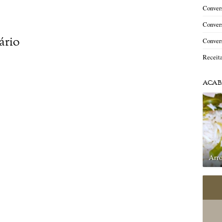
Convers
Convers
ário
Convers
Receit
ACAB
Arro