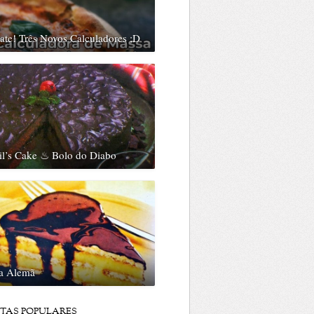
te! Três Novos Calculadores ;D
il’s Cake ♨ Bolo do Diabo
ta Alemã
ITAS POPULARES