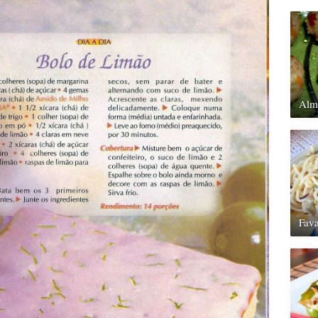
Alm
Fav