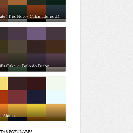
te! Três Novos Calculadores ;D
il’s Cake ♨ Bolo do Diabo
ta Alemã
ITAS POPULARES