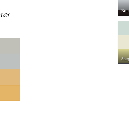
Bom
rar
Shep