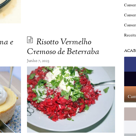
Convers
Convers
Convers
Receit
ma e
Risotto Vermelho
Cremoso de Beterraba
ACAB
Junho 7, 2023
Cam