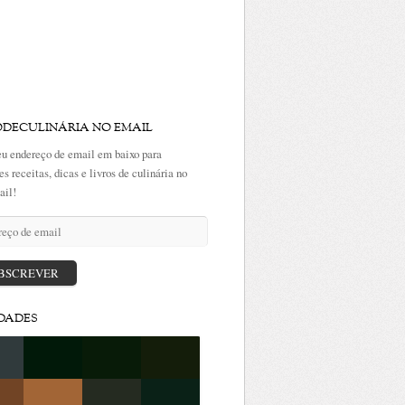
ODECULINÁRIA NO EMAIL
eu endereço de email em baixo para
es receitas, dicas e livros de culinária no
ail!
ço
BSCREVER
DADES