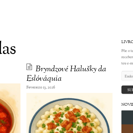
das
LIVR
Põe o t
receber
teu e-m
Bryndzové Halušky da
Endere
Eslóváquia
de
email
Fevereiro 13, 2026
SU
NOVI