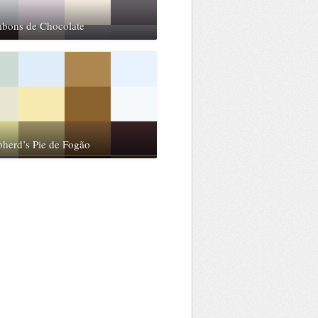
bons de Chocolate
herd’s Pie de Fogão