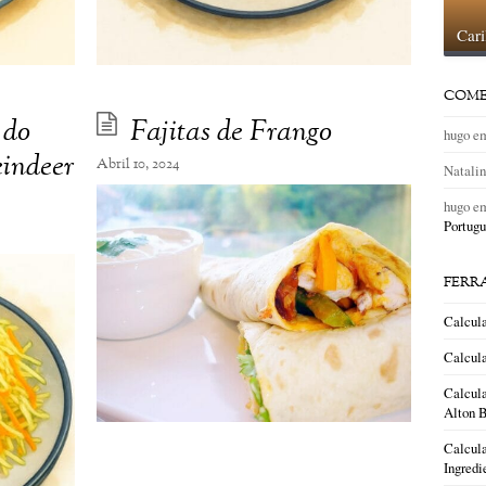
Car
COME
 do
Fajitas de Frango
hugo
e
indeer
Abril 10, 2024
Natali
hugo
e
Portugu
FERR
Calcul
Calcula
Calcula
Alton B
Calcula
Ingredi