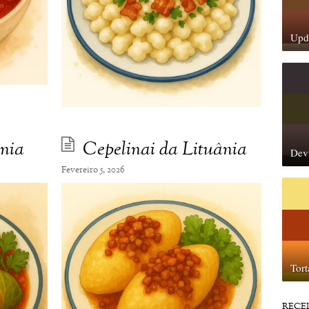
Upda
nia
Cepelinai da Lituânia
Dev
Fevereiro 5, 2026
Tor
RECE