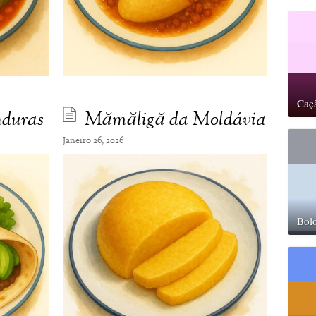
Caç
nduras
Mămăligă da Moldávia
Janeiro 26, 2026
Bolo