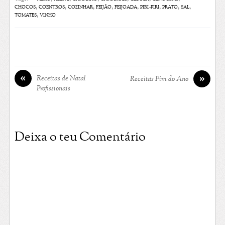
chocos
,
coentros
,
cozinhar
,
feijão
,
feijoada
,
piri-piri
,
prato
,
sal
,
tomates
,
vinho
«
»
Receitas de Natal
Receitas Fim do Ano
Profissionais
Deixa o teu Comentário