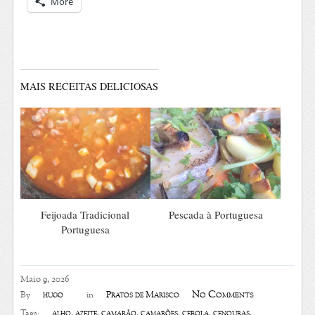
More
MAIS RECEITAS DELICIOSAS
Feijoada Tradicional
Pescada à Portuguesa
Portuguesa
Maio 9, 2026
No Comments
hugo
Pratos de Marisco
By
in
alho
,
azeite
,
camarão
,
camarões
,
cebola
,
cenouras
,
Tags: