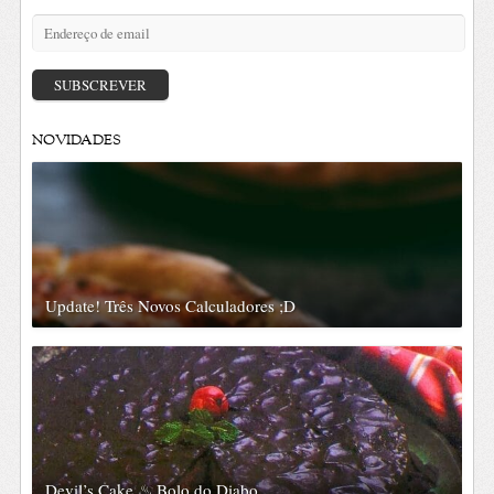
Endereço
de
email
SUBSCREVER
NOVIDADES
Update! Três Novos Calculadores ;D
Devil’s Cake ♨ Bolo do Diabo