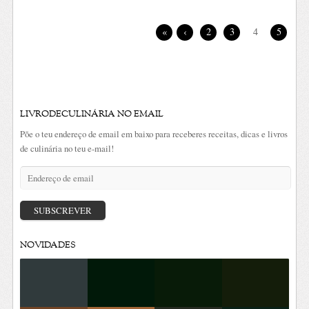
«
‹
2
3
4
5
LIVRODECULINÁRIA NO EMAIL
Põe o teu endereço de email em baixo para receberes receitas, dicas e livros
de culinária no teu e-mail!
Endereço
de
email
SUBSCREVER
NOVIDADES