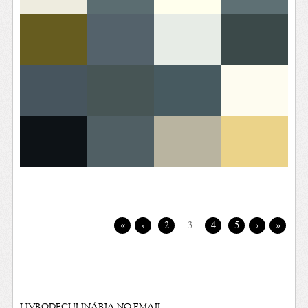
«
‹
2
3
4
5
›
»
LIVRODECULINÁRIA NO EMAIL