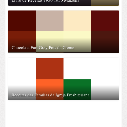
Livro de Receitas 1930 1950 Maizena
Chocolate Earl Grey Pots de Creme
Receitas das Famílias da Igreja Presbiteriana