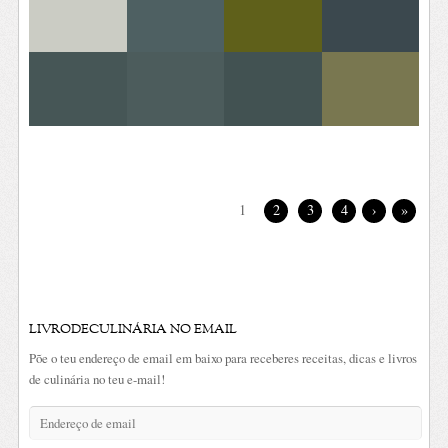
1
2
3
4
›
»
LIVRODECULINÁRIA NO EMAIL
Põe o teu endereço de email em baixo para receberes receitas, dicas e livros
de culinária no teu e-mail!
Endereço
de