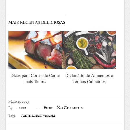
MAIS RECEITAS DELICIOSAS
Dicas para Cortes de Carne
Dicionário de Alimentos e
mais Tenros
Termos Culinários
Maio 15, 2023
No Comments
hugo
Blog
By
in
azeite
,
limão
,
vinagre
Tags: