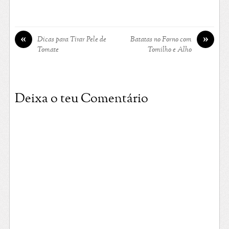
«
»
Dicas para Tirar Pele de
Batatas no Forno com
Tomate
Tomilho e Alho
Deixa o teu Comentário